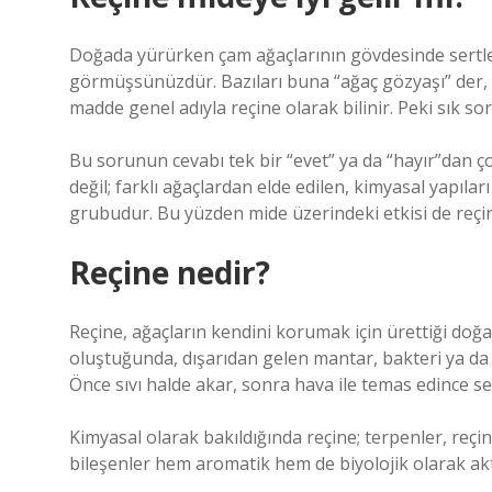
Doğada yürürken çam ağaçlarının gövdesinde sertl
görmüşsünüzdür. Bazıları buna “ağaç gözyaşı” der, b
madde genel adıyla reçine olarak bilinir. Peki sık sor
Bu sorunun cevabı tek bir “evet” ya da “hayır”dan 
değil; farklı ağaçlardan elde edilen, kimyasal yapıları
grubudur. Bu yüzden mide üzerindeki etkisi de reçin
Reçine nedir?
Reçine, ağaçların kendini korumak için ürettiği doğa
oluştuğunda, dışarıdan gelen mantar, bakteri ya da b
Önce sıvı halde akar, sonra hava ile temas edince ser
Kimyasal olarak bakıldığında reçine; terpenler, reçin
bileşenler hem aromatik hem de biyolojik olarak akt