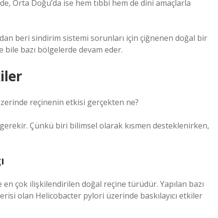
e, Orta Doğu’da ise hem tıbbi hem de dini amaçlarla
’dan beri sindirim sistemi sorunları için çiğnenen doğal bir
 bile bazı bölgelerde devam eder.
iler
üzerinde reçinenin etkisi gerçekten ne?
 gerekir. Çünkü biri bilimsel olarak kısmen desteklenirken,
ı
e en çok ilişkilendirilen doğal reçine türüdür. Yapılan bazı
risi olan Helicobacter pylori üzerinde baskılayıcı etkiler