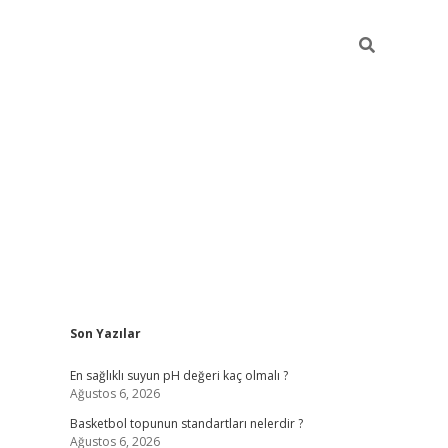
Sidebar
Son Yazılar
betexper
betexper.xyz
En sağlıklı suyun pH değeri kaç olmalı ?
Ağustos 6, 2026
Basketbol topunun standartları nelerdir ?
Ağustos 6, 2026