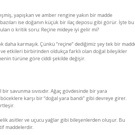
eşmiş, yapışkan ve amber rengine yakın bir madde
azıları ise doğanın küçük bir ilaç deposu gibi görür. İşte bu
ulan o kritik soru: Reçine mideye iyi gelir mi?
çok daha karmaşık. Çünkü “reçine” dediğimiz şey tek bir madd
 ve etkileri birbirinden oldukça farklı olan doğal bileşikler
enin türüne göre ciddi şekilde değişir.
l bir savunma sıvısıdır. Ağaç gövdesinde bir yara
öceklere karşı bir “doğal yara bandı” gibi devreye girer.
tleşir.
elik asitler ve uçucu yağlar gibi bileşenlerden oluşur. Bu
if maddelerdir.