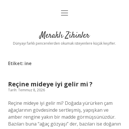
menüyü
Anasayfa
aç
Gizlilik Politikası
Meraklı Zihinler
Yasal Uyarı
Dünyayı farklı pencerelerden okumak isteyenlere küçük keşifler.
Hakkımızda
Etiket:
ine
Reçine mideye iyi gelir mi ?
Tarih: Temmuz 8, 2026
Reçine mideye iyi gelir mi? Doğada yürürken çam
ağaçlarının gövdesinde sertleşmiş, yapışkan ve
amber rengine yakın bir madde görmüşsünüzdür.
Bazıları buna “ağaç gözyaşı” der, bazıları ise doğanın