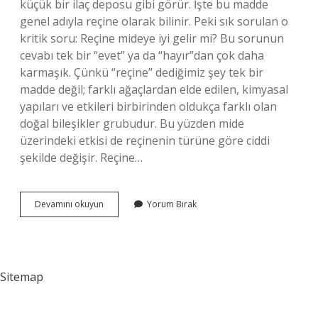
küçük bir ilaç deposu gibi görür. İşte bu madde
genel adıyla reçine olarak bilinir. Peki sık sorulan o
kritik soru: Reçine mideye iyi gelir mi? Bu sorunun
cevabı tek bir “evet” ya da “hayır”dan çok daha
karmaşık. Çünkü “reçine” dediğimiz şey tek bir
madde değil; farklı ağaçlardan elde edilen, kimyasal
yapıları ve etkileri birbirinden oldukça farklı olan
doğal bileşikler grubudur. Bu yüzden mide
üzerindeki etkisi de reçinenin türüne göre ciddi
şekilde değişir. Reçine…
Reçine
Devamını okuyun
Yorum Bırak
mideye
iyi
gelir
mi
?
Sitemap