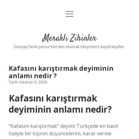
menüyü
Anasayfa
aç
Gizlilik Politikası
Meraklı Zihinler
Yasal Uyarı
Dünyayı farklı pencerelerden okumak isteyenlere küçük keşifler.
Hakkımızda
Kafasını karıştırmak deyiminin
anlamı nedir ?
Tarih: Haziran 9, 2026
Kafasını karıştırmak
deyiminin anlamı nedir?
“Kafasını karıştırmak” deyimi Türkçede en basit
haliyle bir kişinin düşüncelerini, karar verme