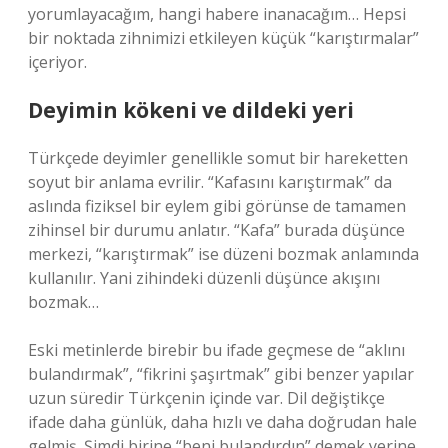
yorumlayacağım, hangi habere inanacağım… Hepsi
bir noktada zihnimizi etkileyen küçük “karıştırmalar”
içeriyor.
Deyimin kökeni ve dildeki yeri
Türkçede deyimler genellikle somut bir hareketten
soyut bir anlama evrilir. “Kafasını karıştırmak” da
aslında fiziksel bir eylem gibi görünse de tamamen
zihinsel bir durumu anlatır. “Kafa” burada düşünce
merkezi, “karıştırmak” ise düzeni bozmak anlamında
kullanılır. Yani zihindeki düzenli düşünce akışını
bozmak…
Eski metinlerde birebir bu ifade geçmese de “aklını
bulandırmak”, “fikrini şaşırtmak” gibi benzer yapılar
uzun süredir Türkçenin içinde var. Dil değiştikçe
ifade daha günlük, daha hızlı ve daha doğrudan hale
gelmiş. Şimdi birine “beni bulandırdın” demek yerine