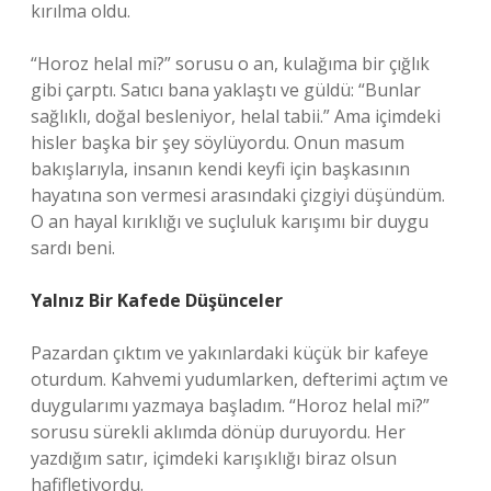
kırılma oldu.
“Horoz helal mi?” sorusu o an, kulağıma bir çığlık
gibi çarptı. Satıcı bana yaklaştı ve güldü: “Bunlar
sağlıklı, doğal besleniyor, helal tabii.” Ama içimdeki
hisler başka bir şey söylüyordu. Onun masum
bakışlarıyla, insanın kendi keyfi için başkasının
hayatına son vermesi arasındaki çizgiyi düşündüm.
O an hayal kırıklığı ve suçluluk karışımı bir duygu
sardı beni.
Yalnız Bir Kafede Düşünceler
Pazardan çıktım ve yakınlardaki küçük bir kafeye
oturdum. Kahvemi yudumlarken, defterimi açtım ve
duygularımı yazmaya başladım. “Horoz helal mi?”
sorusu sürekli aklımda dönüp duruyordu. Her
yazdığım satır, içimdeki karışıklığı biraz olsun
hafifletiyordu.