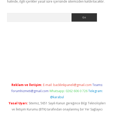
halinde, ilgili içerikler yasal süre içerisinde sitemizden kaldırılacaktır.
Arama
z
Reklam ve İletişim:
E-mail:
backlinkpaneli@gmail.com
Teams:
forumhizmeti@gmail.com
Whatsapp: 0262 606 0 726
Telegram:
@karabul
Yasal Uyarı:
Sitemiz, 5651 Sayılı Kanun gereğince Bilgi Teknolojileri
ve İletişim Kurumu (BTK) tarafından onaylanmış bir Yer Sağlayıcı