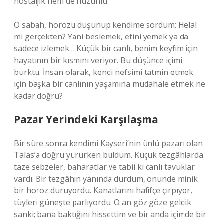
nostaljik hem de hüzünlü.
O sabah, horozu düşünüp kendime sordum: Helal
mi gerçekten? Yani beslemek, etini yemek ya da
sadece izlemek… Küçük bir canlı, benim keyfim için
hayatının bir kısmını veriyor. Bu düşünce içimi
burktu. İnsan olarak, kendi nefsimi tatmin etmek
için başka bir canlının yaşamına müdahale etmek ne
kadar doğru?
Pazar Yerindeki Karşılaşma
Bir süre sonra kendimi Kayseri’nin ünlü pazarı olan
Talas’a doğru yürürken buldum. Küçük tezgâhlarda
taze sebzeler, baharatlar ve tabii ki canlı tavuklar
vardı. Bir tezgâhın yanında durdum, önünde minik
bir horoz duruyordu. Kanatlarını hafifçe çırpıyor,
tüyleri güneşte parlıyordu. O an göz göze geldik
sanki; bana baktığını hissettim ve bir anda içimde bir