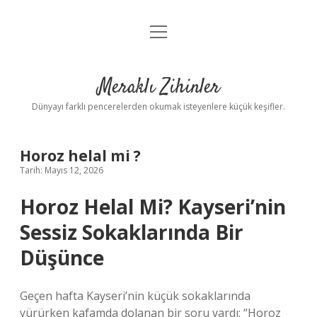
menüyü
Anasayfa
aç
Gizlilik Politikası
Meraklı Zihinler
Yasal Uyarı
Dünyayı farklı pencerelerden okumak isteyenlere küçük keşifler.
Hakkımızda
Horoz helal mi ?
Tarih: Mayıs 12, 2026
Horoz Helal Mi? Kayseri’nin
Sessiz Sokaklarında Bir
Düşünce
Geçen hafta Kayseri’nin küçük sokaklarında
yürürken kafamda dolanan bir soru vardı: “Horoz