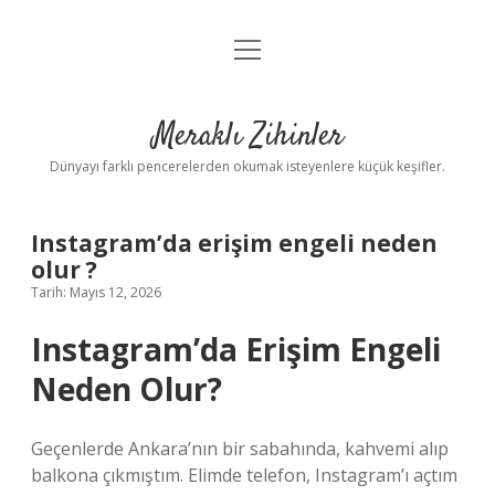
menüyü
Anasayfa
aç
Gizlilik Politikası
Meraklı Zihinler
Yasal Uyarı
Dünyayı farklı pencerelerden okumak isteyenlere küçük keşifler.
Hakkımızda
Instagram’da erişim engeli neden
olur ?
Tarih: Mayıs 12, 2026
Instagram’da Erişim Engeli
Neden Olur?
Geçenlerde Ankara’nın bir sabahında, kahvemi alıp
balkona çıkmıştım. Elimde telefon, Instagram’ı açtım