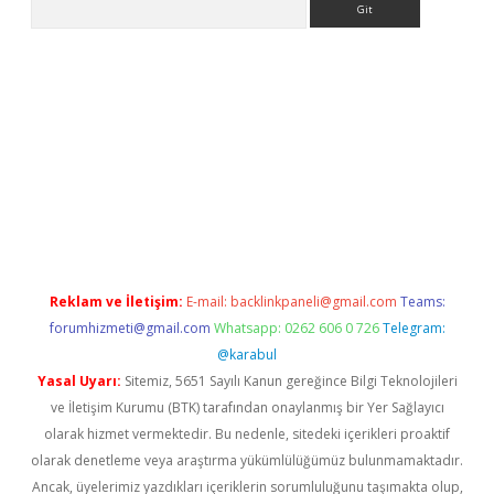
xper.xyz
Reklam ve İletişim:
E-mail:
backlinkpaneli@gmail.com
Teams:
forumhizmeti@gmail.com
Whatsapp: 0262 606 0 726
Telegram:
@karabul
Yasal Uyarı:
Sitemiz, 5651 Sayılı Kanun gereğince Bilgi Teknolojileri
ve İletişim Kurumu (BTK) tarafından onaylanmış bir Yer Sağlayıcı
olarak hizmet vermektedir. Bu nedenle, sitedeki içerikleri proaktif
olarak denetleme veya araştırma yükümlülüğümüz bulunmamaktadır.
Ancak, üyelerimiz yazdıkları içeriklerin sorumluluğunu taşımakta olup,