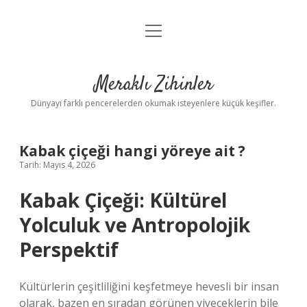
menüyü
Anasayfa
aç
Gizlilik Politikası
Meraklı Zihinler
Yasal Uyarı
Dünyayı farklı pencerelerden okumak isteyenlere küçük keşifler.
Hakkımızda
Kabak çiçeği hangi yöreye ait ?
Tarih: Mayıs 4, 2026
Kabak Çiçeği: Kültürel
Yolculuk ve Antropolojik
Perspektif
Kültürlerin çeşitliliğini keşfetmeye hevesli bir insan
olarak, bazen en sıradan görünen yiyeceklerin bile