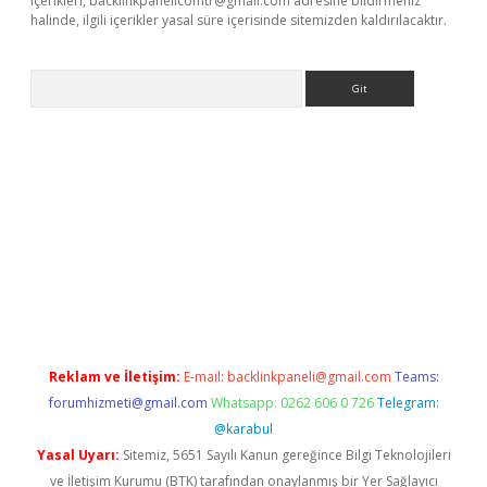
içerikleri,
backlinkpanelicomtr@gmail.com
adresine bildirmeniz
halinde, ilgili içerikler yasal süre içerisinde sitemizden kaldırılacaktır.
Arama
yz
Reklam ve İletişim:
E-mail:
backlinkpaneli@gmail.com
Teams:
forumhizmeti@gmail.com
Whatsapp: 0262 606 0 726
Telegram:
@karabul
Yasal Uyarı:
Sitemiz, 5651 Sayılı Kanun gereğince Bilgi Teknolojileri
ve İletişim Kurumu (BTK) tarafından onaylanmış bir Yer Sağlayıcı