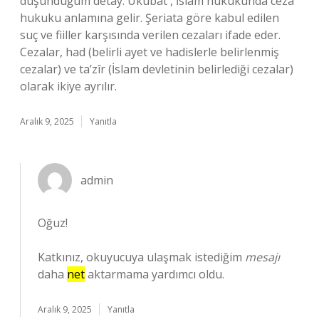
düşündüğüm detay: Ukubat , İslam hukukunda ceza
hukuku anlamına gelir. Şeriata göre kabul edilen
suç ve fiiller karşısında verilen cezaları ifade eder.
Cezalar, had (belirli ayet ve hadislerle belirlenmiş
cezalar) ve ta’zîr (İslam devletinin belirlediği cezalar)
olarak ikiye ayrılır.
Aralık 9, 2025
Yanıtla
admin
Oğuz!
Katkınız, okuyucuya ulaşmak istediğim
mesajı
daha
net
aktarmama yardımcı oldu.
Aralık 9, 2025
Yanıtla