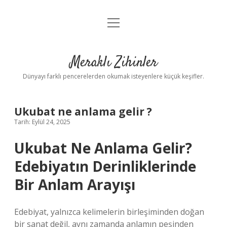
menüyü
Anasayfa
aç
Gizlilik Politikası
Meraklı Zihinler
Yasal Uyarı
Dünyayı farklı pencerelerden okumak isteyenlere küçük keşifler.
Hakkımızda
Ukubat ne anlama gelir ?
Tarih: Eylül 24, 2025
Ukubat Ne Anlama Gelir?
Edebiyatın Derinliklerinde
Bir Anlam Arayışı
Edebiyat, yalnızca kelimelerin birleşiminden doğan
bir sanat değil, aynı zamanda anlamın peşinden