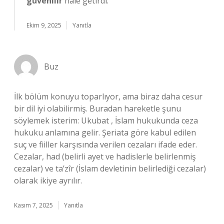
güvenilir
hale getirdi.
Ekim 9, 2025
Yanıtla
Buz
İlk bölüm konuyu toparlıyor, ama biraz daha cesur
bir dil iyi olabilirmiş. Buradan hareketle şunu
söylemek isterim: Ukubat , İslam hukukunda ceza
hukuku anlamına gelir. Şeriata göre kabul edilen
suç ve fiiller karşısında verilen cezaları ifade eder.
Cezalar, had (belirli ayet ve hadislerle belirlenmiş
cezalar) ve ta’zîr (İslam devletinin belirlediği cezalar)
olarak ikiye ayrılır.
Kasım 7, 2025
Yanıtla