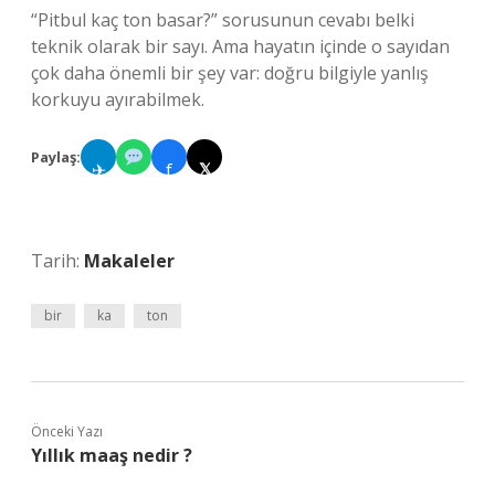
“Pitbul kaç ton basar?” sorusunun cevabı belki
teknik olarak bir sayı. Ama hayatın içinde o sayıdan
çok daha önemli bir şey var: doğru bilgiyle yanlış
korkuyu ayırabilmek.
Paylaş:
✈
f
𝕏
Tarih:
Makaleler
bir
ka
ton
Önceki Yazı
Yıllık maaş nedir ?