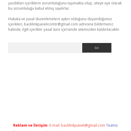
yazdıkları içeriklerin sorumluluğunu taşımakta olup, siteye üye olarak
bu sorumluluğu kabul etmiş sayılırlar.
Hukuka ve yasal düzenlemelere aykırı olduğunu düşündüğünüz
içerikleri,
backlinkpanelicomtr@gmail.com
adresine bildirmeniz
halinde, ilgili içerikler yasal süre içerisinde sitemizden kaldırılacaktır.
Arama
xyz
Reklam ve İletişim:
E-mail:
backlinkpaneli@gmail.com
Teams: