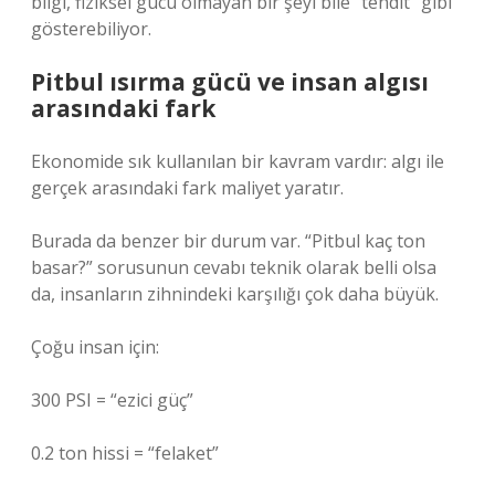
bilgi, fiziksel gücü olmayan bir şeyi bile “tehdit” gibi
gösterebiliyor.
Pitbul ısırma gücü ve insan algısı
arasındaki fark
Ekonomide sık kullanılan bir kavram vardır: algı ile
gerçek arasındaki fark maliyet yaratır.
Burada da benzer bir durum var. “Pitbul kaç ton
basar?” sorusunun cevabı teknik olarak belli olsa
da, insanların zihnindeki karşılığı çok daha büyük.
Çoğu insan için:
300 PSI = “ezici güç”
0.2 ton hissi = “felaket”