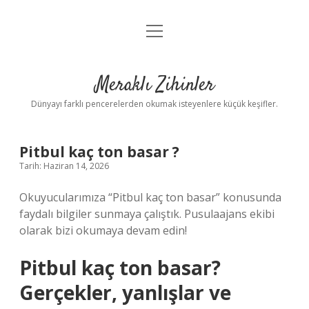
menüyü
Anasayfa
aç
Gizlilik Politikası
Meraklı Zihinler
Yasal Uyarı
Dünyayı farklı pencerelerden okumak isteyenlere küçük keşifler.
Hakkımızda
Pitbul kaç ton basar ?
Tarih: Haziran 14, 2026
Okuyucularımıza “Pitbul kaç ton basar” konusunda
faydalı bilgiler sunmaya çalıştık. Pusulaajans ekibi
olarak bizi okumaya devam edin!
Pitbul kaç ton basar?
Gerçekler, yanlışlar ve