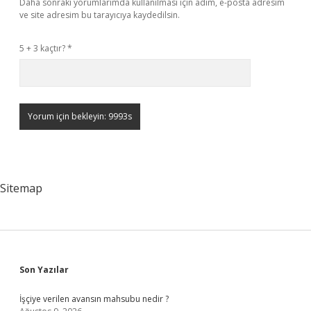
Daha sonraki yorumlarımda kullanılması için adım, e-posta adresim
ve site adresim bu tarayıcıya kaydedilsin.
5 + 3 kaçtır?
*
Sitemap
Sidebar
Son Yazılar
İşçiye verilen avansın mahsubu nedir ?