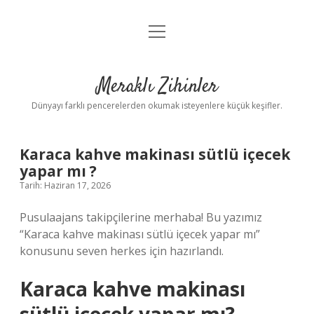
menüyü
Anasayfa
aç
Gizlilik Politikası
Meraklı Zihinler
Yasal Uyarı
Dünyayı farklı pencerelerden okumak isteyenlere küçük keşifler.
Hakkımızda
Karaca kahve makinası sütlü içecek
yapar mı ?
Tarih: Haziran 17, 2026
Pusulaajans takipçilerine merhaba! Bu yazımız
“Karaca kahve makinası sütlü içecek yapar mı”
konusunu seven herkes için hazırlandı.
Karaca kahve makinası