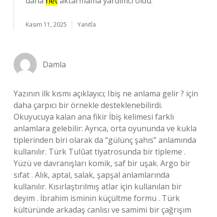
daha
net
aktarmama yardımcı oldu.
Kasım 11, 2025
Yanıtla
Damla
Yazının ilk kısmı açıklayıcı; Ibiş ne anlama gelir ? için
daha çarpıcı bir örnekle desteklenebilirdi.
Okuyucuya kalan ana fikir İbiş kelimesi farklı
anlamlara gelebilir: Ayrıca, orta oyununda ve kukla
tiplerinden biri olarak da “gülünç şahıs” anlamında
kullanılır. Türk Tulûat tiyatrosunda bir tipleme .
Yüzü ve davranışları komik, saf bir uşak. Argo bir
sıfat . Alık, aptal, salak, şapşal anlamlarında
kullanılır. Kısırlaştırılmış atlar için kullanılan bir
deyim . İbrahim isminin küçültme formu . Türk
kültüründe arkadaş canlısı ve samimi bir çağrışım