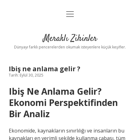
menüyü
Anasayfa
aç
Gizlilik Politikası
Meraklı Zihinler
Yasal Uyarı
Dünyayı farklı pencerelerden okumak isteyenlere küçük keşifler.
Hakkımızda
Ibiş ne anlama gelir ?
Tarih: Eylül 30, 2025
Ibiş Ne Anlama Gelir?
Ekonomi Perspektifinden
Bir Analiz
Ekonomide, kaynakların sınırlılığı ve insanların bu
kaynakları en verimli şekilde kullanma çabası, tüm