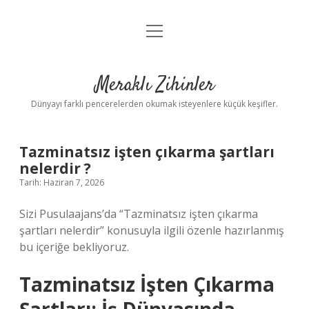
menüyü
Anasayfa
aç
Gizlilik Politikası
Meraklı Zihinler
Yasal Uyarı
Dünyayı farklı pencerelerden okumak isteyenlere küçük keşifler.
Hakkımızda
Tazminatsız işten çıkarma şartları
nelerdir ?
Tarih: Haziran 7, 2026
Sizi Pusulaajans’da “Tazminatsız işten çıkarma
şartları nelerdir” konusuyla ilgili özenle hazırlanmış
bu içeriğe bekliyoruz.
Tazminatsız İşten Çıkarma