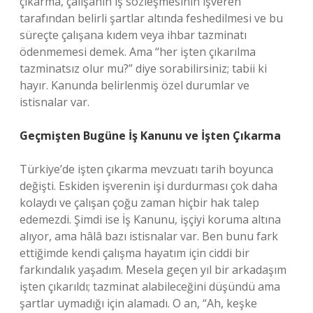
çıkarma, çalışanın iş sözleşmesinin işveren
tarafından belirli şartlar altında feshedilmesi ve bu
süreçte çalışana kıdem veya ihbar tazminatı
ödenmemesi demek. Ama “her işten çıkarılma
tazminatsız olur mu?” diye sorabilirsiniz; tabii ki
hayır. Kanunda belirlenmiş özel durumlar ve
istisnalar var.
Geçmişten Bugüne İş Kanunu ve İşten Çıkarma
Türkiye’de işten çıkarma mevzuatı tarih boyunca
değişti. Eskiden işverenin işi durdurması çok daha
kolaydı ve çalışan çoğu zaman hiçbir hak talep
edemezdi. Şimdi ise İş Kanunu, işçiyi koruma altına
alıyor, ama hâlâ bazı istisnalar var. Ben bunu fark
ettiğimde kendi çalışma hayatım için ciddi bir
farkındalık yaşadım. Mesela geçen yıl bir arkadaşım
işten çıkarıldı; tazminat alabileceğini düşündü ama
şartlar uymadığı için alamadı. O an, “Ah, keşke