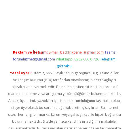
exper.xyz
Reklam ve İletişim:
E-mail:
backlinkpaneli@gmail.com
Teams:
forumhizmeti@gmail.com
Whatsapp: 0262 606 0 726
Telegram:
@karabul
Yasal Uyarı:
Sitemiz, 5651 Sayılı Kanun gereğince Bilgi Teknolojileri
ve İletişim Kurumu (BTK) tarafından onaylanmış bir Yer Sağlayıcı
olarak hizmet vermektedir. Bu nedenle, sitedeki içerikleri proaktif
olarak denetleme veya araştırma yükümlülüğümüz bulunmamaktadır.
Ancak, üyelerimiz yazdıkları içeriklerin sorumluluğunu taşımakta olup,
siteye üye olarak bu sorumluluğu kabul etmiş sayılırlar. Bu internet
sitesi, herhangi bir marka, kurum veya şahıs şirketi ile hiçbir bağlantısı
bulunmamaktadır. Sitede yalnızca kendi hazırladığımız makaleler
paylaşılmaktadır. Burada yer alan içerikler haber niteliği taşımamakta