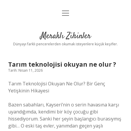
menüyü
Anasayfa
aç
Gizlilik Politikası
Meraklı Zihinler
Yasal Uyarı
Dünyayı farklı pencerelerden okumak isteyenlere küçük keşifler.
Hakkımızda
Tarım teknolojisi okuyan ne olur ?
Tarih: Nisan 11, 2026
Tarım Teknolojisi Okuyan Ne Olur? Bir Genç
Yetişkinin Hikayesi
Bazen sabahları, Kayseri’nin o serin havasına karşı
uyandığımda, kendimi bir köy çocuğu gibi
hissediyorum. Sanki her şeyin başlangıcı burasıymış
gibi… O eski taş evler, yanımdan geçen yaşlı