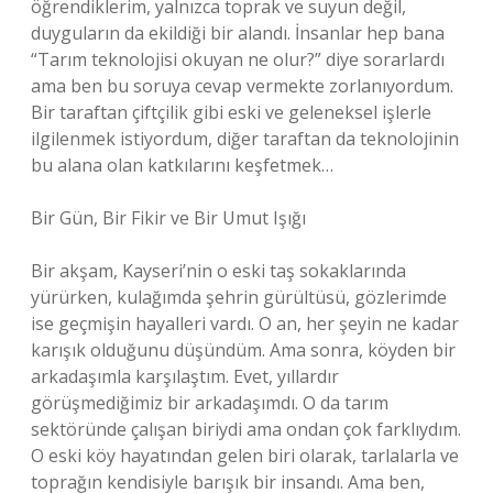
öğrendiklerim, yalnızca toprak ve suyun değil,
duyguların da ekildiği bir alandı. İnsanlar hep bana
“Tarım teknolojisi okuyan ne olur?” diye sorarlardı
ama ben bu soruya cevap vermekte zorlanıyordum.
Bir taraftan çiftçilik gibi eski ve geleneksel işlerle
ilgilenmek istiyordum, diğer taraftan da teknolojinin
bu alana olan katkılarını keşfetmek…
Bir Gün, Bir Fikir ve Bir Umut Işığı
Bir akşam, Kayseri’nin o eski taş sokaklarında
yürürken, kulağımda şehrin gürültüsü, gözlerimde
ise geçmişin hayalleri vardı. O an, her şeyin ne kadar
karışık olduğunu düşündüm. Ama sonra, köyden bir
arkadaşımla karşılaştım. Evet, yıllardır
görüşmediğimiz bir arkadaşımdı. O da tarım
sektöründe çalışan biriydi ama ondan çok farklıydım.
O eski köy hayatından gelen biri olarak, tarlalarla ve
toprağın kendisiyle barışık bir insandı. Ama ben,