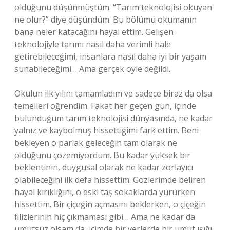
olduğunu düşünmüştüm. “Tarım teknolojisi okuyan
ne olur?” diye düşündüm. Bu bölümü okumanın
bana neler katacağını hayal ettim. Gelişen
teknolojiyle tarımı nasıl daha verimli hale
getirebileceğimi, insanlara nasıl daha iyi bir yaşam
sunabileceğimi… Ama gerçek öyle değildi.
Okulun ilk yılını tamamladım ve sadece biraz da olsa
temelleri öğrendim. Fakat her geçen gün, içinde
bulunduğum tarım teknolojisi dünyasında, ne kadar
yalnız ve kaybolmuş hissettiğimi fark ettim. Beni
bekleyen o parlak geleceğin tam olarak ne
olduğunu çözemiyordum. Bu kadar yüksek bir
beklentinin, duygusal olarak ne kadar zorlayıcı
olabileceğini ilk defa hissettim. Gözlerimde beliren
hayal kırıklığını, o eski taş sokaklarda yürürken
hissettim. Bir çiçeğin açmasını beklerken, o çiçeğin
filizlerinin hiç çıkmaması gibi… Ama ne kadar da
umutsuz olsam da, içimde bir yerlerde bir umut ışığı