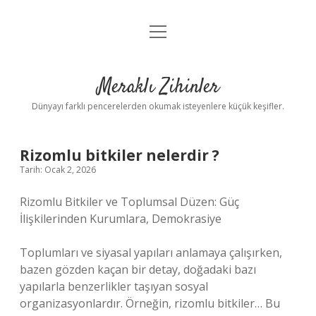
menüyü
Anasayfa
aç
Gizlilik Politikası
Meraklı Zihinler
Yasal Uyarı
Dünyayı farklı pencerelerden okumak isteyenlere küçük keşifler.
Hakkımızda
Rizomlu bitkiler nelerdir ?
Tarih: Ocak 2, 2026
Rizomlu Bitkiler ve Toplumsal Düzen: Güç
İlişkilerinden Kurumlara, Demokrasiye
Toplumları ve siyasal yapıları anlamaya çalışırken,
bazen gözden kaçan bir detay, doğadaki bazı
yapılarla benzerlikler taşıyan sosyal
organizasyonlardır. Örneğin, rizomlu bitkiler… Bu