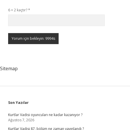
6 + 2 kaçtır?
*
Sitemap
Sidebar
Son Yazılar
Kurtlar Vadisi oyuncuları ne kadar kazanıyor ?
Ağustos 7, 2026
Kurtlar Vadisi 87. bölüm ne zaman yayınlandı ?