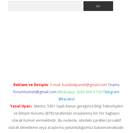
Arama
xper.xyz
Reklam ve İletişim:
E-mail:
backlinkpaneli@gmail.com
Teams:
forumhizmeti@gmail.com
Whatsapp: 0262 606 0 726
Telegram:
@karabul
Yasal Uyarı:
Sitemiz, 5651 Sayılı Kanun gereğince Bilgi Teknolojileri
ve İletişim Kurumu (BTK) tarafından onaylanmış bir Yer Sağlayıcı
olarak hizmet vermektedir. Bu nedenle, sitedeki içerikleri proaktif
olarak denetleme veya araştırma yükümlülüğümüz bulunmamaktadır.