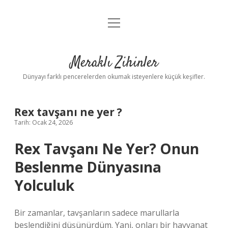
menüyü
Anasayfa
aç
Gizlilik Politikası
Meraklı Zihinler
Yasal Uyarı
Dünyayı farklı pencerelerden okumak isteyenlere küçük keşifler.
Hakkımızda
Rex tavşanı ne yer ?
Tarih: Ocak 24, 2026
Rex Tavşanı Ne Yer? Onun
Beslenme Dünyasına
Yolculuk
Bir zamanlar, tavşanların sadece marullarla
beslendiğini düşünürdüm. Yani, onları bir hayvanat