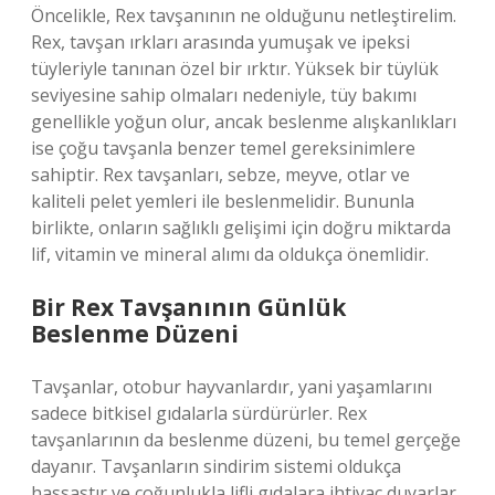
Öncelikle, Rex tavşanının ne olduğunu netleştirelim.
Rex, tavşan ırkları arasında yumuşak ve ipeksi
tüyleriyle tanınan özel bir ırktır. Yüksek bir tüylük
seviyesine sahip olmaları nedeniyle, tüy bakımı
genellikle yoğun olur, ancak beslenme alışkanlıkları
ise çoğu tavşanla benzer temel gereksinimlere
sahiptir. Rex tavşanları, sebze, meyve, otlar ve
kaliteli pelet yemleri ile beslenmelidir. Bununla
birlikte, onların sağlıklı gelişimi için doğru miktarda
lif, vitamin ve mineral alımı da oldukça önemlidir.
Bir Rex Tavşanının Günlük
Beslenme Düzeni
Tavşanlar, otobur hayvanlardır, yani yaşamlarını
sadece bitkisel gıdalarla sürdürürler. Rex
tavşanlarının da beslenme düzeni, bu temel gerçeğe
dayanır. Tavşanların sindirim sistemi oldukça
hassastır ve çoğunlukla lifli gıdalara ihtiyaç duyarlar.