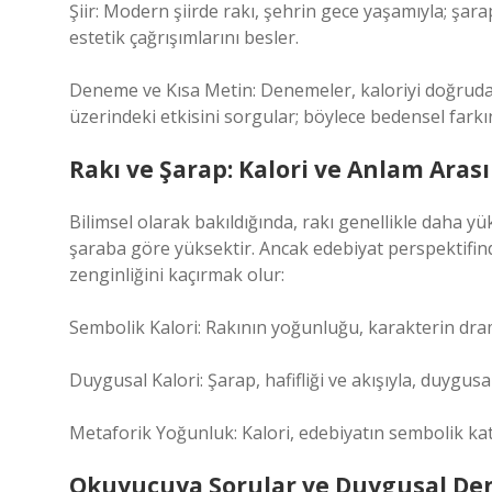
Şiir: Modern şiirde rakı, şehrin gece yaşamıyla; şara
estetik çağrışımlarını besler.
Deneme ve Kısa Metin: Denemeler, kaloriyi doğrudan
üzerindeki etkisini sorgular; böylece bedensel farkınd
Rakı ve Şarap: Kalori ve Anlam Aras
Bilimsel olarak bakıldığında, rakı genellikle daha yü
şaraba göre yüksektir. Ancak edebiyat perspektifind
zenginliğini kaçırmak olur:
Sembolik Kalori: Rakının yoğunluğu, karakterin dramın
Duygusal Kalori: Şarap, hafifliği ve akışıyla, duygus
Metaforik Yoğunluk: Kalori, edebiyatın sembolik kat
Okuyucuya Sorular ve Duygusal De