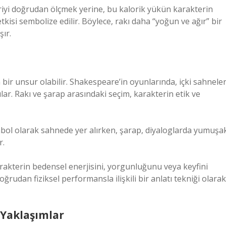
oriyi doğrudan ölçmek yerine, bu kalorik yükün karakterin
isi sembolize edilir. Böylece, rakı daha “yoğun ve ağır” bir
şır.
n bir unsur olabilir. Shakespeare’in oyunlarında, içki sahneler
lar. Rakı ve şarap arasındaki seçim, karakterin etik ve
mbol olarak sahnede yer alırken, şarap, diyaloglarda yumuşa
r.
arakterin bedensel enerjisini, yorgunluğunu veya keyfini
ğrudan fiziksel performansla ilişkili bir anlatı tekniği olarak
 Yaklaşımlar