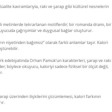
stüalite kavramlarıyla, rakı ve şarap gibi kültürel nesnelerin
rklı metinlerde tekrarlanan motiflerdir; bir romanda dramı, bir
kuyucuda çağrışımlar ve duygusal bağlar oluşturur.
ın niyetinden bağımsız” olarak farklı anlamlar taşır. Kalori
türebilir.
rk edebiyatında Orhan Pamuk’un karakterleri, şarap ve rakı
r; böylece okuyucu, kaloriyi sadece fiziksel bir ölçüt değil,
r.
rap üzerinden ilişkilerini çözümlemesi, kalori farkının
ır.