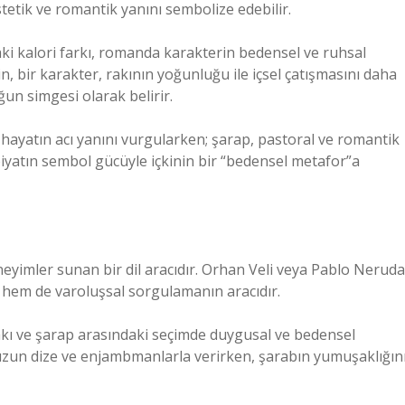
tetik ve romantik yanını sembolize edebilir.
ki kalori farkı, romanda karakterin bedensel ve ruhsal
in, bir karakter, rakının yoğunluğu ile içsel çatışmasını daha
ğun simgesi olarak belirir.
 hayatın acı yanını vurgularken; şarap, pastoral ve romantik
debiyatın sembol gücüyle içkinin bir “bedensel metafor”a
neyimler sunan bir dil aracıdır. Orhan Veli veya Pablo Neruda
f hem de varoluşsal sorgulamanın aracıdır.
rakı ve şarap arasındaki seçimde duygusal ve bedensel
nı uzun dize ve enjambmanlarla verirken, şarabın yumuşaklığın