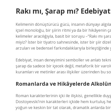
Rakı mı, Şarap mı? Edebiyat
Kelimenin dönüştürücü gücü, insanın dünyayı algılam
içsel monoloğu, bir şiirin ritmi ya da bir hikâyenin çat
kelimeler aracılığıyla, basit bir soruyu –“Rakı mı şa
miyiz? İster bir tiyatro sahnesinde, ister bir şiir dize
arzuları ve bedensel farkındalıklarıyla birleştiğinde
Edebiyat, insan deneyimini semboller ve anlatı tekn
şarap da sadece bir içecek değil, metaforik bir varoluş
kuramları ve metinler arası ilişkiler üzerinden bu so
Romanlarda ve Hikâyelerde Alkolün
Roman karakterlerinin içki ile ilişkisi, genellikle d
Dostoyevski’nin karakterleri içkide hem kurtuluş hem
yoğun ve keskin bir tat olarak, dramatik anlarda bire