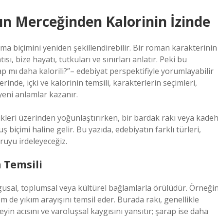
ın Merceğinden Kalorinin İzinde
a biçimini yeniden şekillendirebilir. Bir roman karakterinin
ısı, bize hayatı, tutkuları ve sınırları anlatır. Peki bu
rap mı daha kalorili?”– edebiyat perspektifiyle yorumlayabilir
lerinde, içki ve kalorinin temsili, karakterlerin seçimleri,
 yeni anlamlar kazanır.
ikleri üzerinden yoğunlaştırırken, bir bardak rakı veya kade
 biçimi haline gelir. Bu yazıda, edebiyatın farklı türleri,
ruyu irdeleyeceğiz.
 Temsili
uygusal, toplumsal veya kültürel bağlamlarla örülüdür. Örneğin
 de yıkım arayışını temsil eder. Burada rakı, genellikle
yin acısını ve varoluşsal kaygısını yansıtır; şarap ise daha