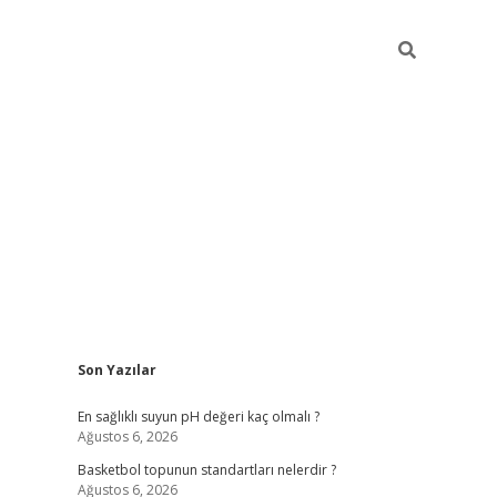
Sidebar
Son Yazılar
betexper
betexper.x
En sağlıklı suyun pH değeri kaç olmalı ?
Ağustos 6, 2026
Basketbol topunun standartları nelerdir ?
Ağustos 6, 2026