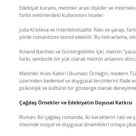
Edebiyat kuramı, metinler arası ilişkiler ve intertek
farklı metinlerdeki kullanımını inceler.
Julia Kristeva ve Intertekstüalite: Rakı ve şarap, fa
şiirde romantizmi temsil edebilir. Bu tekrarlama, o
Roland Barthes ve Göstergebilim: İçki, metnin “yazar
farkı, sembolik bir yük olarak metnin anlamını dönüş
Metinler Arası Kalori Okuması: Örneğin, modern Tü
üzerinden bedensel ve duygusal tercihlerini ifade ede
psikolojik ve kültürel bir gösterge olarak deneyimle
Çağdaş Örnekler ve Edebiyatın Duyusal Katkısı
Roman: Bir çağdaş romanda, iki karakterin rakı ve şa
ötesinde sosyal ve duygusal dinamikleri ortaya çıkar