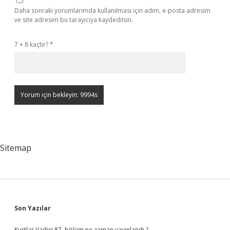
Daha sonraki yorumlarımda kullanılması için adım, e-posta adresim
ve site adresim bu tarayıcıya kaydedilsin.
7 + 8 kaçtır?
*
Sitemap
Sidebar
Son Yazılar
Kurtlar Vadisi 87. bölüm ne zaman yayınlandı ?