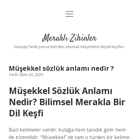
menüyü
Anasayfa
aç
Gizlilik Politikası
Meraklı Zihinler
Yasal Uyarı
Dünyayı farklı pencerelerden okumak isteyenlere küçük keşifler.
Hakkımızda
Müşekkel sözlük anlamı nedir ?
Tarih: Ekim 20, 2025
Müşekkel Sözlük Anlamı
Nedir? Bilimsel Merakla Bir
Dil Keşfi
Bazı kelimeler vardır; kulağa hem tanıdık gelir hem
de gizemlidir. “Müşekkel” de tam o türden bir kelime.