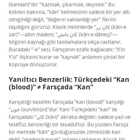
(kandan)”dır: “kazmak, çıkarmak, deşmek.” Bu
kökten bakınca, “kān” kelimesinin sadece bir yer altı
zenginliği değil, “değerin saklandığı yer” fikrini
taşıdığını görürüz. Klasik metinlerde “کانِ زر (kān-e
zar)”—altın madeni; “کانِ دانش (kān-e dāneş)”—
bilginin kaynağı gibi tamlamalara sıkça rastlanır.
Buradaki “-e” sesi, Farsçanın ezâfe bağlacıdır; “X’in
Y’si” ilişkisini kurar ve “kaynak” anlamını şiirsel bir
köprüye dönüştürür.
Yanıltıcı Benzerlik: Türkçedeki “Kan
(blood)” ≠ Farsçada “Kan”
Karışıklığı keselim: Farsçada “kan (blood)” karşılığı
“خون (xun/khūn)”dur. Yani Türkçedeki “kan” ile
Farsçadaki “کان (kān)” akraba değildir; sadece yazı ve
telaffuz benzerliği bir tesadüftür. Bu yüzden Farsça
bir metinde “kān” gördüğünüzde zihninizde kan
değil, “maden/kaynak” anlamı canlansın. Küçük bir