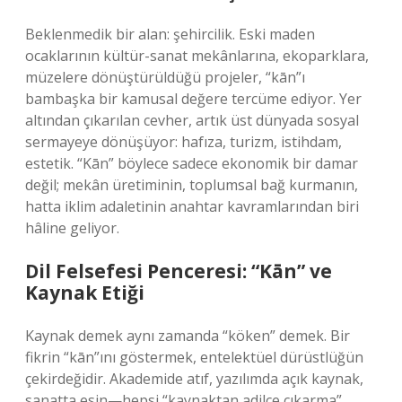
Beklenmedik bir alan: şehircilik. Eski maden
ocaklarının kültür-sanat mekânlarına, ekoparklara,
müzelere dönüştürüldüğü projeler, “kān”ı
bambaşka bir kamusal değere tercüme ediyor. Yer
altından çıkarılan cevher, artık üst dünyada sosyal
sermayeye dönüşüyor: hafıza, turizm, istihdam,
estetik. “Kān” böylece sadece ekonomik bir damar
değil; mekân üretiminin, toplumsal bağ kurmanın,
hatta iklim adaletinin anahtar kavramlarından biri
hâline geliyor.
Dil Felsefesi Penceresi: “Kān” ve
Kaynak Etiği
Kaynak demek aynı zamanda “köken” demek. Bir
fikrin “kān”ını göstermek, entelektüel dürüstlüğün
çekirdeğidir. Akademide atıf, yazılımda açık kaynak,
sanatta esin—hepsi “kaynaktan adilce çıkarma”