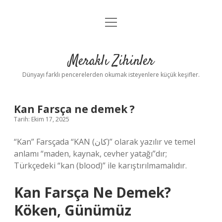
menüyü
Anasayfa
aç
Gizlilik Politikası
Meraklı Zihinler
Yasal Uyarı
Dünyayı farklı pencerelerden okumak isteyenlere küçük keşifler.
Hakkımızda
Kan Farsça ne demek ?
Tarih: Ekim 17, 2025
“Kan” Farsçada “KAN (کان)” olarak yazılır ve temel
anlamı “maden, kaynak, cevher yatağı”dır;
Türkçedeki “kan (blood)” ile karıştırılmamalıdır.
Kan Farsça Ne Demek?
Köken, Günümüz