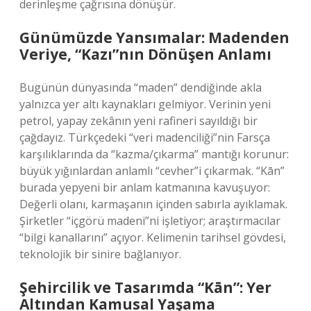
derinleşme çağrısına dönüşür.
Günümüzde Yansımalar: Madenden
Veriye, “Kazı”nın Dönüşen Anlamı
Bugünün dünyasında “maden” dendiğinde akla
yalnızca yer altı kaynakları gelmiyor. Verinin yeni
petrol, yapay zekânın yeni rafineri sayıldığı bir
çağdayız. Türkçedeki “veri madenciliği”nin Farsça
karşılıklarında da “kazma/çıkarma” mantığı korunur:
büyük yığınlardan anlamlı “cevher”i çıkarmak. “Kān”
burada yepyeni bir anlam katmanına kavuşuyor:
Değerli olanı, karmaşanın içinden sabırla ayıklamak.
Şirketler “içgörü madeni”ni işletiyor; araştırmacılar
“bilgi kanallarını” açıyor. Kelimenin tarihsel gövdesi,
teknolojik bir sinire bağlanıyor.
Şehircilik ve Tasarımda “Kān”: Yer
Altından Kamusal Yaşama