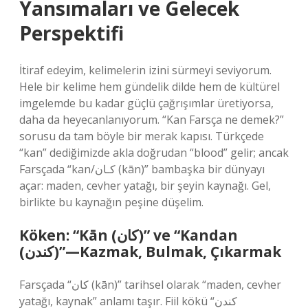
Yansımaları ve Gelecek
Perspektifi
İtiraf edeyim, kelimelerin izini sürmeyi seviyorum.
Hele bir kelime hem gündelik dilde hem de kültürel
imgelemde bu kadar güçlü çağrışımlar üretiyorsa,
daha da heyecanlanıyorum. “Kan Farsça ne demek?”
sorusu da tam böyle bir merak kapısı. Türkçede
“kan” dediğimizde akla doğrudan “blood” gelir; ancak
Farsçada “kan/کـان (kān)” bambaşka bir dünyayı
açar: maden, cevher yatağı, bir şeyin kaynağı. Gel,
birlikte bu kaynağın peşine düşelim.
Köken: “Kān (کان)” ve “Kandan
(کندن)”—Kazmak, Bulmak, Çıkarmak
Farsçada “کان (kān)” tarihsel olarak “maden, cevher
yatağı, kaynak” anlamı taşır. Fiil kökü “کندن