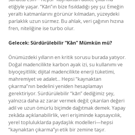
etiğiyle yaşar. “Kān”ın bize fısıldadığı şey şu: Emeğin
yeraltı katmanlarını görünür kılmadan, yüzeydeki
parlaklık uzun sürmez. Bu ahlak, veri çağının hızına
fren, niteliğine ise turbo olur.
Gelecek: Sürdürülebilir “Kān” Mümkün mü?
Önümüzdeki yılların en kritik sorusu burada yatıyor.
Doğal madencilikte karbon ayak izi, su kullanımı ve
biyoçeşitlilik; dijital madencilikte enerji tüketimi,
mahremiyet ve adalet… Hepsi “kaynaktan
çıkarma”nın bedelini yeniden hesaplamayı
gerektiriyor. Sürdürülebilir “kān” dediğimiz şey,
yalnızca daha az zarar vermek değil; çıkarılan değeri
adil ve uzun ömürlü biçimde dağıtmak demek. Yapay
zekâda açıklanabilirlik, veri erişiminde kapsayıcılık,
yerel topluluklarda paydaşlık modelleri—hepsi
“kaynaktan çıkarma”yı etik bir zemine taşır.