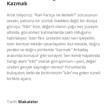
Kazmak
Artık biliyoruz: “Kan Farsça ne demek?” sorusunun
cevabı, yalnızca bir sözlük maddesi değil; bir dünya
görüşü. “Kān” bize, değerli olanın çoğu kez yüzeyin
altında, görünmez katmanlarda saklı olduğunu
hatırlatıyor. İster fikir üretelim ister veri işleyelim,
ister kentsel mekân tasarlayalım: Asıl mesele, doğru
yerden ve doğru yöntemle “kazmak.” Arkadaş
arasında konuşur gibi sorayım: Sen kendi hayatında
hangi alanı “kān” olarak görüyorsun—yani, değer
üreten gerçek kaynağın neresi? Yorumlarda
buluşalım; belki de birbirimizin “kân”ına giden tüneli
birlikte açarız.
Tarih:
Makaleler