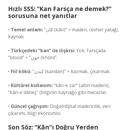
Hızlı SSS: “Kan Farsça ne demek?”
sorusuna net yanıtlar
•
Temel anlam:
“کان (kān)” = maden, cevher yatağı,
kaynak.
•
Türkçedeki “kan” ile ilişkisi:
Yok; Farsçada
“blood” = “خون (khūn)”.
•
Fiil kökü:
“کندن (kandan)” = kazmak, çıkarmak.
•
Kültürel kullanım:
“kān-e zar” (altın madeni),
“kān-e dāneş” (bilginin kaynağı) gibi mecazlar.
•
Güncel çağrışım:
Doğal/dijital madencilik, veri
çıkarımı, bilgi ekonomisi.
Son Söz: “Kān”ı Doğru Yerden