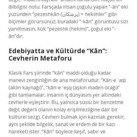
dilbilgisi notu: Farsçada insan çoğulu yapan “-ān” eki
yüzünden “pezeshkān (پزشکان) = hekimler” gibi
biçimler görürsünüz; buradaki “-kān” görüntüsü sizi
yanıltmasın, kök “pezeshk (hekim)”, çoğul eki “-
ān”dır.
Edebiyatta ve Kültürde “Kān”:
Cevherin Metaforu
Klasik Fars şiirinde “kān” maddi olduğu kadar
manevi zenginliğin de ana metaforudur. “Kān-e ʿaql
(aklın kaynağı)”, “kān-e ʿeşq (aşkın maden ocağı)”
gibi tamlamalar, insanın iç dünyasını yer altındaki
cevherle eşleştirir. Bu, yalnızca süslü bir benzetme
değil; değerli olanın kolay erişilmezliğine dair bir
kültürel sezgi. Cevheri bulmak için kazmak gerekir;
aynı şekilde bilgelik, sanat ve erdem de bir kazı
hareketi ister. “Kān” böylece keşif, sabır ve