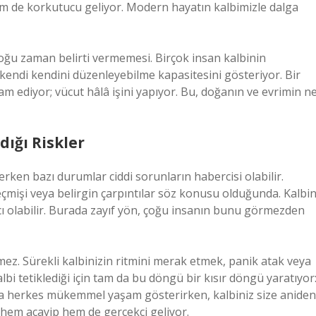
em de korkutucu geliyor. Modern hayatın kalbimizle dalga
oğu zaman belirti vermemesi. Birçok insan kalbinin
 kendi kendini düzenleyebilme kapasitesini gösteriyor. Bir
m ediyor; vücut hâlâ işini yapıyor. Bu, doğanın ve evrimin n
dığı Riskler
erken bazı durumlar ciddi sorunların habercisi olabilir.
 geçmişi veya belirgin çarpıntılar söz konusu olduğunda. Kalbi
ıcı olabilir. Burada zayıf yön, çoğu insanın bunu görmezden
mez. Sürekli kalbinizin ritmini merak etmek, panik atak veya
 kalbi tetiklediği için tam da bu döngü bir kısır döngü yaratıyor
da herkes mükemmel yaşam gösterirken, kalbiniz size aniden
a hem acayip hem de gerçekçi geliyor.