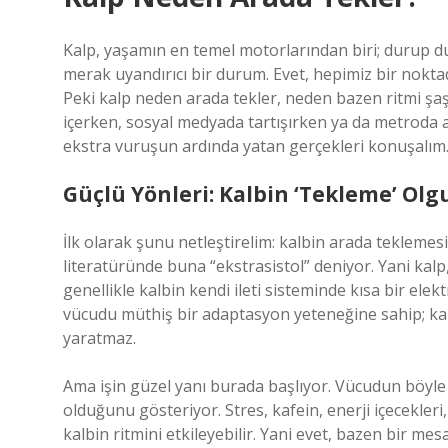
Kalp, yaşamın en temel motorlarından biri; durup 
merak uyandırıcı bir durum. Evet, hepimiz bir nok
Peki kalp neden arada tekler, neden bazen ritmi şaşı
içerken, sosyal medyada tartışırken ya da metroda ac
ekstra vuruşun ardında yatan gerçekleri konuşalım
Güçlü Yönleri: Kalbin ‘Tekleme’ Olg
İlk olarak şunu netleştirelim: kalbin arada teklemesi
literatüründe buna “ekstrasistol” deniyor. Yani kalp
genellikle kalbin kendi ileti sisteminde kısa bir ele
vücudu müthiş bir adaptasyon yeteneğine sahip; kal
yaratmaz.
Ama işin güzel yanı burada başlıyor. Vücudun böyle
olduğunu gösteriyor. Stres, kafein, enerji içecekler
kalbin ritmini etkileyebilir. Yani evet, bazen bir me