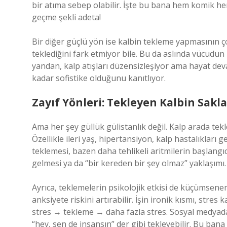
bir atıma sebep olabilir. İşte bu bana hem komik h
geçme şekli adeta!
Bir diğer güçlü yön ise kalbin tekleme yapmasının ç
teklediğini fark etmiyor bile. Bu da aslında vücudun
yandan, kalp atışları düzensizleşiyor ama hayat deva
kadar sofistike olduğunu kanıtlıyor.
Zayıf Yönleri: Tekleyen Kalbin Sakla
Ama her şey güllük gülistanlık değil. Kalp arada tekl
Özellikle ileri yaş, hipertansiyon, kalp hastalıkları
teklemesi, bazen daha tehlikeli aritmilerin başlang
gelmesi ya da “bir kereden bir şey olmaz” yaklaşımı.
Ayrıca, teklemelerin psikolojik etkisi de küçümsene
anksiyete riskini artırabilir. İşin ironik kısmı, stres
stres → tekleme → daha fazla stres. Sosyal medya
“hey, sen de insansın” der gibi tekleyebilir. Bu ban