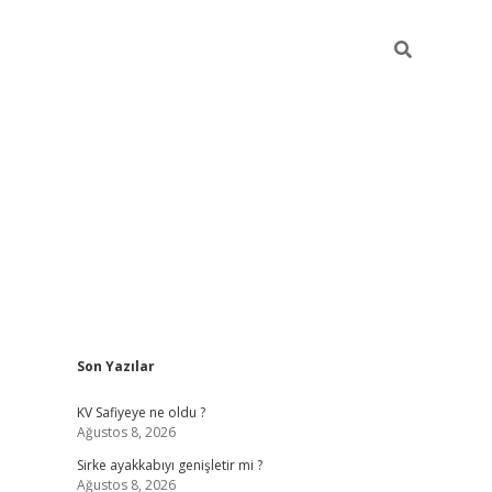
Sidebar
Son Yazılar
betexper
betexper.xy
KV Safiyeye ne oldu ?
Ağustos 8, 2026
Sirke ayakkabıyı genişletir mi ?
Ağustos 8, 2026