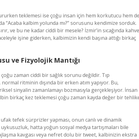
dururken teklemesi ise çoğu insan için hem korkutucu hem d
tada “Acaba kalbim yolunda mı?” sorusunu kendimize sorduk.
rır, ve bu ne kadar ciddi bir mesele? İzmir’in sıcağında kahv
eleyle işine giderken, kalbimizin kendi başına attığı birkaç
.
usu ve Fizyolojik Mantığı
 çoğu zaman ciddi bir sağlık sorunu değildir. Tıp
, normal ritminin dışında bir erken atım yapıyor. Bu,
ktriksel sinyalin zamanlamayı bozmasıyla gerçekleşiyor. İnsan
bin birkaç kez teklemesi çoğu zaman kayda değer bir tehlik
 ufak tefek sürprizler yapması, onun canlı ve dinamik
i, uykusuzluk, hatta yoğun sosyal medya tartışmaları bile
sajlaşma kavgası veya nefret dolu bir tweet, kalbinizin ekstra