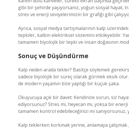
kafein dolu kahveler, sürekli ekran başında geçirilen
gibi bir şehirde yaşıyorsanız, yoğun sosyal hayat, tr
stres ve enerji seviyelerimizin bir grafiği gibi çalışıyo
Ayrıca, sosyal medya tartışmalarının kalp üzerindeki 
tepkiler, kalbin elektriksel sistemini etkileyebilir. Y
tamamen biyolojik bir tepki ve insan doğasının mode
Sonuç ve Düşündürme
Kalp neden arada tekler? Basitçe söylemek gerekirs
sadece biyolojik bir süreç olarak görmek eksik olur
de modern yaşamın bize yaptığı bir küçük şaka.
Okuyucuya açık bir davet: Kendinize sorun, siz hayat
ediyorsunuz? Stres mi, heyecan mı, yoksa bir enerji 
tamamen kontrol edebileceğinizi mi sanıyorsunuz, y
Kalp teklerken korkmak yerine, anlamaya çalışmak