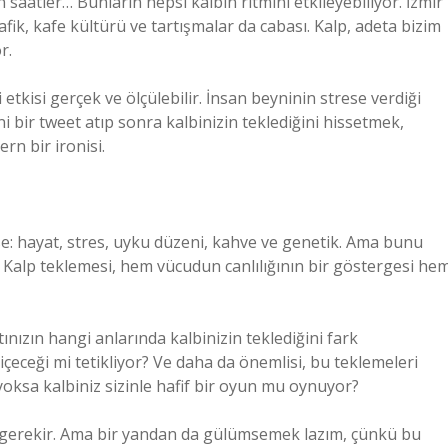
 saatler… Bunların hepsi kalbin ritmini etkileyebiliyor. İzmir
afik, kafe kültürü ve tartışmalar da cabası. Kalp, adeta bizim
r.
etkisi gerçek ve ölçülebilir. İnsan beyninin strese verdiği
ani bir tweet atıp sonra kalbinizin teklediğini hissetmek,
rn bir ironisi.
e: hayat, stres, uyku düzeni, kahve ve genetik. Ama bunu
. Kalp teklemesi, hem vücudun canlılığının bir göstergesi he
ınızın hangi anlarında kalbinizin teklediğini fark
içeceği mi tetikliyor? Ve daha da önemlisi, bu teklemeleri
oksa kalbiniz sizinle hafif bir oyun mu oynuyor?
 gerekir. Ama bir yandan da gülümsemek lazım, çünkü bu