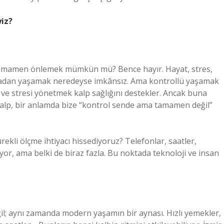
iz?
i tamamen önlemek mümkün mü? Bence hayır. Hayat, stres,
lmadan yaşamak neredeyse imkânsız. Ama kontrollü yaşamak
e stresi yönetmek kalp sağlığını destekler. Ancak buna
 kalp, bir anlamda bize “kontrol sende ama tamamen değil”
ürekli ölçme ihtiyacı hissediyoruz? Telefonlar, saatler,
yor, ama belki de biraz fazla. Bu noktada teknoloji ve insan
ğil; aynı zamanda modern yaşamın bir aynası. Hızlı yemekler,