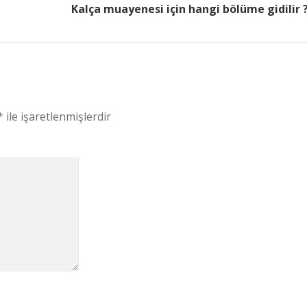
Kalça muayenesi için hangi bölüme gidilir 
*
ile işaretlenmişlerdir