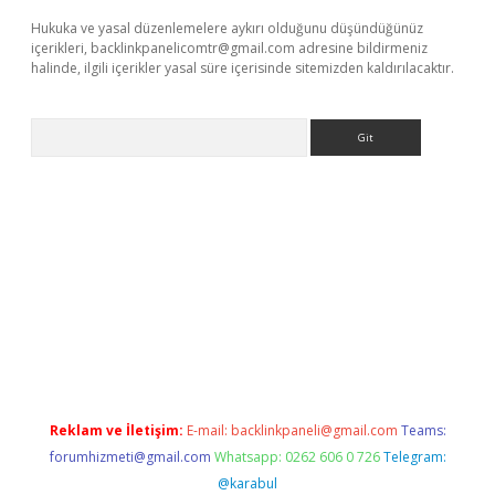
Hukuka ve yasal düzenlemelere aykırı olduğunu düşündüğünüz
içerikleri,
backlinkpanelicomtr@gmail.com
adresine bildirmeniz
halinde, ilgili içerikler yasal süre içerisinde sitemizden kaldırılacaktır.
Arama
per.xyz
Reklam ve İletişim:
E-mail:
backlinkpaneli@gmail.com
Teams:
forumhizmeti@gmail.com
Whatsapp: 0262 606 0 726
Telegram:
@karabul