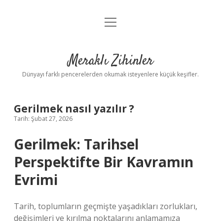
menüyü
Anasayfa
aç
Gizlilik Politikası
Meraklı Zihinler
Yasal Uyarı
Dünyayı farklı pencerelerden okumak isteyenlere küçük keşifler.
Hakkımızda
Gerilmek nasıl yazılır ?
Tarih: Şubat 27, 2026
Gerilmek: Tarihsel
Perspektifte Bir Kavramın
Evrimi
Tarih, toplumların geçmişte yaşadıkları zorlukları,
değişimleri ve kırılma noktalarını anlamamıza