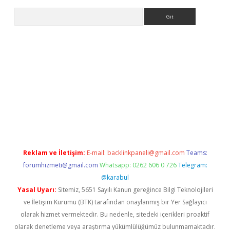
Arama
etexper
betexper.xyz
Reklam ve İletişim:
E-mail:
backlinkpaneli@gmail.com
Teams:
forumhizmeti@gmail.com
Whatsapp: 0262 606 0 726
Telegram:
@karabul
Yasal Uyarı:
Sitemiz, 5651 Sayılı Kanun gereğince Bilgi Teknolojileri
ve İletişim Kurumu (BTK) tarafından onaylanmış bir Yer Sağlayıcı
olarak hizmet vermektedir. Bu nedenle, sitedeki içerikleri proaktif
olarak denetleme veya araştırma yükümlülüğümüz bulunmamaktadır.