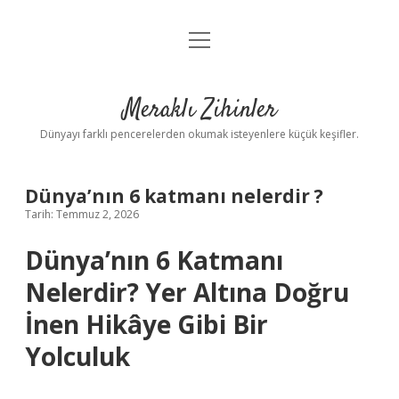
menüyü
Anasayfa
aç
Gizlilik Politikası
Meraklı Zihinler
Yasal Uyarı
Dünyayı farklı pencerelerden okumak isteyenlere küçük keşifler.
Hakkımızda
Dünya’nın 6 katmanı nelerdir ?
Tarih: Temmuz 2, 2026
Dünya’nın 6 Katmanı
Nelerdir? Yer Altına Doğru
İnen Hikâye Gibi Bir
Yolculuk