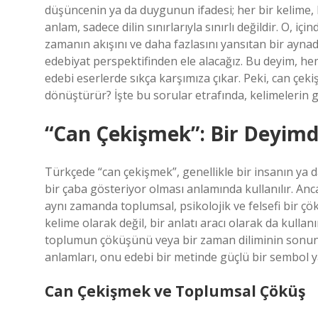
düşüncenin ya da duygunun ifadesi; her bir kelime, 
anlam, sadece dilin sınırlarıyla sınırlı değildir. O, iç
zamanın akışını ve daha fazlasını yansıtan bir aynad
edebiyat perspektifinden ele alacağız. Bu deyim, he
edebi eserlerde sıkça karşımıza çıkar. Peki, can çek
dönüştürür? İşte bu sorular etrafında, kelimelerin g
“Can Çekişmek”: Bir Deyim
Türkçede “can çekişmek”, genellikle bir insanın ya 
bir çaba gösteriyor olması anlamında kullanılır. Anc
aynı zamanda toplumsal, psikolojik ve felsefi bir ç
kelime olarak değil, bir anlatı aracı olarak da kullan
toplumun çöküşünü veya bir zaman diliminin sonun
anlamları, onu edebi bir metinde güçlü bir sembol y
Can Çekişmek ve Toplumsal Çöküş