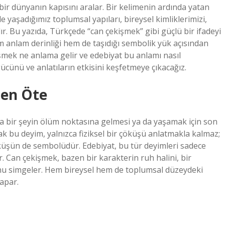
bir dünyanın kapısını aralar. Bir kelimenin ardında yatan
inde yaşadığımız toplumsal yapıları, bireysel kimliklerimizi,
ır. Bu yazıda, Türkçede “can çekişmek” gibi güçlü bir ifadeyi
m anlam derinliği hem de taşıdığı sembolik yük açısından
işmek ne anlama gelir ve edebiyat bu anlamı nasıl
ücünü ve anlatıların etkisini keşfetmeye çıkacağız.
den Öte
da bir şeyin ölüm noktasına gelmesi ya da yaşamak için son
ak bu deyim, yalnızca fiziksel bir çöküşü anlatmakla kalmaz;
öküşün de sembolüdür. Edebiyat, bu tür deyimleri sadece
ır. Can çekişmek, bazen bir karakterin ruh halini, bir
u simgeler. Hem bireysel hem de toplumsal düzeydeki
apar.