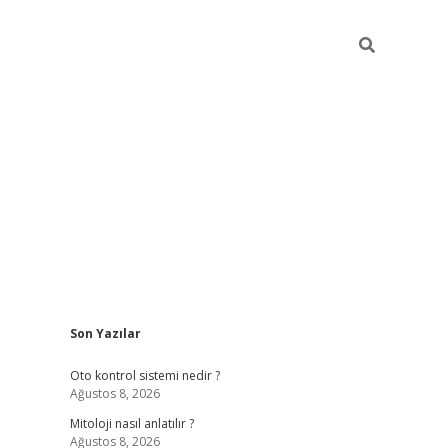
Sidebar
Son Yazılar
betexper
betex
Oto kontrol sistemi nedir ?
Ağustos 8, 2026
Mitoloji nasıl anlatılır ?
Ağustos 8, 2026