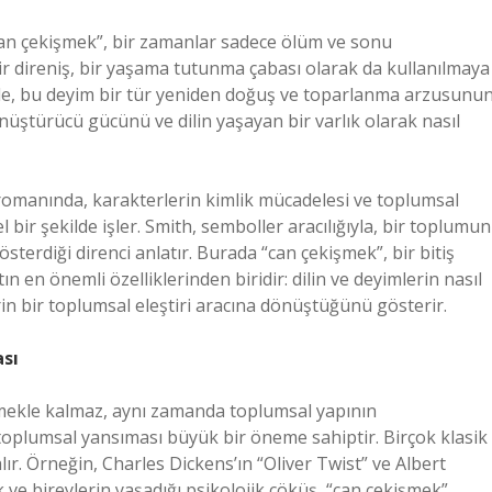
Can çekişmek”, bir zamanlar sadece ölüm ve sonu
ir direniş, bir yaşama tutunma çabası olarak da kullanılmaya
nde, bu deyim bir tür yeniden doğuş ve toparlanma arzusunu
nüştürücü gücünü ve dilin yaşayan bir varlık olarak nasıl
 romanında, karakterlerin kimlik mücadelesi ve toplumsal
l bir şekilde işler. Smith, semboller aracılığıyla, bir toplumun
terdiği direnci anlatır. Burada “can çekişmek”, bir bitiş
n en önemli özelliklerinden biridir: dilin ve deyimlerin nasıl
rin bir toplumsal eleştiri aracına dönüştüğünü gösterir.
sı
emekle kalmaz, aynı zamanda toplumsal yapının
oplumsal yansıması büyük bir öneme sahiptir. Birçok klasik
r. Örneğin, Charles Dickens’ın “Oliver Twist” ve Albert
 ve bireylerin yaşadığı psikolojik çöküş, “can çekişmek”