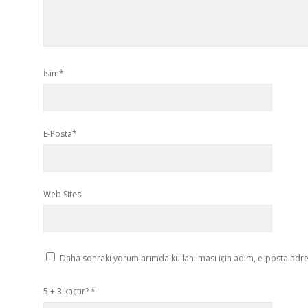
İsim*
E-Posta*
Web Sitesi
Daha sonraki yorumlarımda kullanılması için adım, e-posta adres
5 + 3 kaçtır?
*