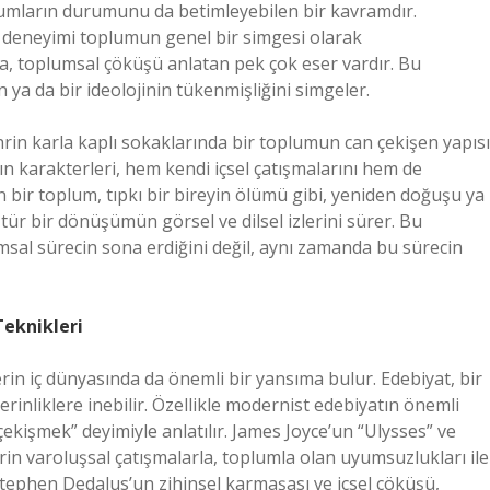
lumların durumunu da betimleyebilen bir kavramdır.
ir deneyimi toplumun genel bir simgesi olarak
da, toplumsal çöküşü anlatan pek çok eser vardır. Bu
 ya da bir ideolojinin tükenmişliğini simgeler.
in karla kaplı sokaklarında bir toplumun can çekişen yapısı
ın karakterleri, hem kendi içsel çatışmalarını hem de
bir toplum, tıpkı bir bireyin ölümü gibi, yeniden doğuşu ya
tür bir dönüşümün görsel ve dilsel izlerini sürer. Bu
msal sürecin sona erdiğini değil, aynı zamanda bu sürecin
Teknikleri
rin iç dünyasında da önemli bir yansıma bulur. Edebiyat, bir
erinliklere inebilir. Özellikle modernist edebiyatın önemli
 çekişmek” deyimiyle anlatılır. James Joyce’un “Ulysses” ve
rin varoluşsal çatışmalarla, toplumla olan uyumsuzlukları ile
 Stephen Dedalus’un zihinsel karmaşası ve içsel çöküşü,