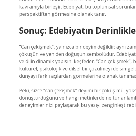
kavramıyla birleşir. Edebiyat, bu toplumsal sorunla
perspektiften görmesine olanak tanır.
Sonuç: Edebiyatın Derinlikl
“Can çekişmek”, yalnızca bir deyim değildir; aynı za
çöküşün ve yeniden doğuşun sembolüdür. Edebiyat, k
ve dilin dinamik yapısını keşfeder. “Can çekişmek”, 
kültürel, psikolojik ve dilsel bir çözülmeyi de simge
dünyayı farklı açılardan görmelerine olanak tanımas
Peki, sizce “can çekişmek” deyimi bir çöküş mü, yoks
dönüştürdüğünü ve hangi metinlerde ne tür anlamlar
deneyimlerinizi paylaşarak bu yazıyı zenginleştirebil