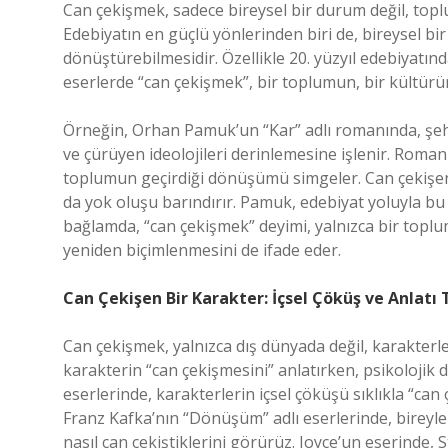
Can çekişmek, sadece bireysel bir durum değil, top
Edebiyatın en güçlü yönlerinden biri de, bireysel b
dönüştürebilmesidir. Özellikle 20. yüzyıl edebiyatın
eserlerde “can çekişmek”, bir toplumun, bir kültürün
Örneğin, Orhan Pamuk’un “Kar” adlı romanında, şehr
ve çürüyen ideolojileri derinlemesine işlenir. Roman
toplumun geçirdiği dönüşümü simgeler. Can çekişen 
da yok oluşu barındırır. Pamuk, edebiyat yoluyla bu 
bağlamda, “can çekişmek” deyimi, yalnızca bir toplu
yeniden biçimlenmesini de ifade eder.
Can Çekişen Bir Karakter: İçsel Çöküş ve Anlatı 
Can çekişmek, yalnızca dış dünyada değil, karakterle
karakterin “can çekişmesini” anlatırken, psikolojik d
eserlerinde, karakterlerin içsel çöküşü sıklıkla “can
Franz Kafka’nın “Dönüşüm” adlı eserlerinde, bireyle
nasıl can çekiştiklerini görürüz. Joyce’un eserinde,