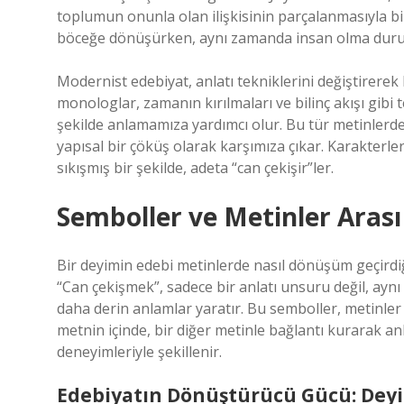
toplumun onunla olan ilişkisinin parçalanmasıyla birl
böceğe dönüşürken, aynı zamanda insan olma durum
Modernist edebiyat, anlatı tekniklerini değiştirerek k
monologlar, zamanın kırılmaları ve bilinç akışı gibi 
şekilde anlamamıza yardımcı olur. Bu tür metinlerde,
yapısal bir çöküş olarak karşımıza çıkar. Karakterle
sıkışmış bir şekilde, adeta “can çekişir”ler.
Semboller ve Metinler Arası 
Bir deyimin edebi metinlerde nasıl dönüşüm geçir
“Can çekişmek”, sadece bir anlatı unsuru değil, aynı
daha derin anlamlar yaratır. Bu semboller, metinler a
metnin içinde, bir diğer metinle bağlantı kurarak an
deneyimleriyle şekillenir.
Edebiyatın Dönüştürücü Gücü: Deyi