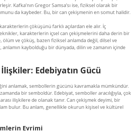
eşir. Kafka’nın Gregor Samsa’sı ise, fiziksel olarak bir
unu da kaybeder. Bu, bir can çekişmenin en somut halidir.
arakterlerin çöküşünü farklı açılardan ele alır. İç
teknikler, karakterlerin içsel can çekişmelerini daha derin bir
 ölüm ve çöküş, bazen fiziksel anlamda değil, dilsel ve
r, anlamın kaybolduğu bir dünyada, dilin ve zamanın içinde
İlişkiler: Edebiyatın Gücü
diğini anlamak, sembollerin gücünü kavramakla mümkündür.
 zamanda bir semboldür. Edebiyat, semboller aracılığıyla, çok
rası ilişkilere de olanak tanır. Can çekişmek deyimi, bir
lam bulur. Bu anlam, genellikle okurun kişisel ve kültürel
mlerin Evrimi