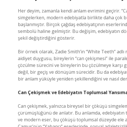
Her deyim, zamanla kendi anlam evrimini geçirir. “
simgelerken, modern edebiyatla birlikte daha çok b
başlanmıştır. Birçok çağdaş edebiyatçının eserleri
sembolü haline gelmiştir. Bu değişim, edebiyatın dö
şekil değiştirdiğini gösterir.
Bir örnek olarak, Zadie Smith’in “White Teeth” adlı
aidiyet duygusu, bireylerin “can çekişmesi” ile parale
çözülme sürecini ve bireylerin bu çözülmeye karşı gös
değil, bir geçiş ve dönüşüm sürecidir. Bu da edebiyatı
bir anlam yüküyle yeniden şekillendiğini ve nasıl de
Can Çekişmek ve Edebiyatın Toplumsal Yansıma
Can çekişmek, yalnızca bireysel bir çöküşü simgel
çürümüşlüğünü de anlatır. Bu anlamda, edebiyatın t
ve modern eser, bu çöküşü toplumsal düzeyde ele alı
Camus’nün “Yabancı” eserlerinde, sosyal adaletsizlik