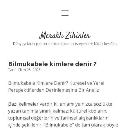
menüyü
Anasayfa
aç
Gizlilik Politikası
Meraklı Zihinler
Yasal Uyarı
Dünyayı farklı pencerelerden okumak isteyenlere küçük keşifler.
Hakkımızda
Bilmukabele kimlere denir ?
Tarih: Ekim 25, 2025
Bilmukabele Kimlere Denir? Küresel ve Yerel
Perspektiflerden Derinlemesine Bir Analiz
Bazı kelimeler vardır ki, anlamı yalnızca sözlükte
yazan tanımla sınırlı kalmaz; kültürel kodların,
toplumsal değerlerin ve tarihsel alışkanlıkların
içinde şekillenir. “Bilmukabele” de tam olarak böyle