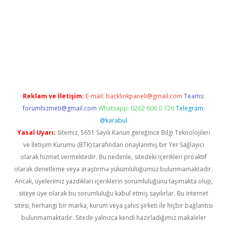
xper.xyz
Reklam ve İletişim:
E-mail:
backlinkpaneli@gmail.com
Teams:
forumhizmeti@gmail.com
Whatsapp: 0262 606 0 726
Telegram:
@karabul
Yasal Uyarı:
Sitemiz, 5651 Sayılı Kanun gereğince Bilgi Teknolojileri
ve İletişim Kurumu (BTK) tarafından onaylanmış bir Yer Sağlayıcı
olarak hizmet vermektedir. Bu nedenle, sitedeki içerikleri proaktif
olarak denetleme veya araştırma yükümlülüğümüz bulunmamaktadır.
Ancak, üyelerimiz yazdıkları içeriklerin sorumluluğunu taşımakta olup,
siteye üye olarak bu sorumluluğu kabul etmiş sayılırlar. Bu internet
sitesi, herhangi bir marka, kurum veya şahıs şirketi ile hiçbir bağlantısı
bulunmamaktadır. Sitede yalnızca kendi hazırladığımız makaleler