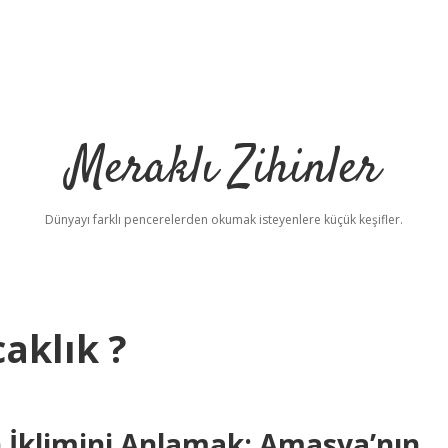
Meraklı Zihinler
Dünyayı farklı pencerelerden okumak isteyenlere küçük keşifler.
aklık ?
İklimini Anlamak: Amasya’nın