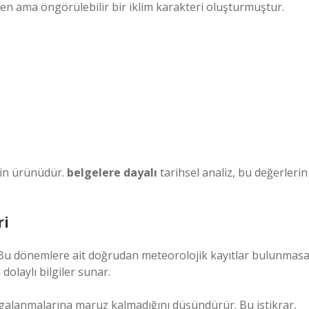
en ama öngörülebilir bir iklim karakteri oluşturmuştur.
nin ürünüdür.
belgelere dayalı
tarihsel analiz, bu değerlerin
ri
r. Bu dönemlere ait doğrudan meteorolojik kayıtlar bulunmas
dolaylı bilgiler sunar.
dalgalanmalarına maruz kalmadığını düşündürür. Bu istikrar,