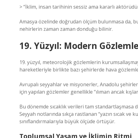
> “İklim, insan tarihinin sessiz ama kararlı aktörüdür
Amasya özelinde doğrudan ölçüm bulunmasa da, bu d
nehirlerin zaman zaman donduğu bilinir.
19. Yüzyıl: Modern Gözlemle
19. yüzyıl, meteorolojik gözlemlerin kurumsallaşm
hareketleriyle birlikte bazı şehirlerde hava gözleml
Avrupalı seyyahlar ve misyonerler, Anadolu şehirler
için yapılan gözlemler genellikle “ılıman ancak kışlar
Bu dönemde sıcaklık verileri tam standartlaşmasa d
Seyyah notlarında sıkça rastlanan “yazın sıcak ve k
sınıflandırmalarıyla büyük ölçüde örtüşür.
Toplumsal Yaşam ve İklimin Ritmi