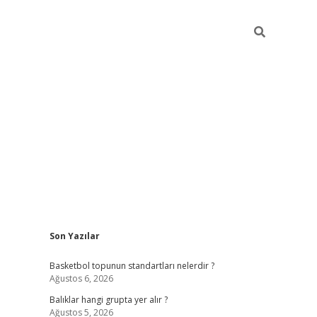
Sidebar
Son Yazılar
betexper
betexper.x
Basketbol topunun standartları nelerdir ?
Ağustos 6, 2026
Balıklar hangi grupta yer alır ?
Ağustos 5, 2026