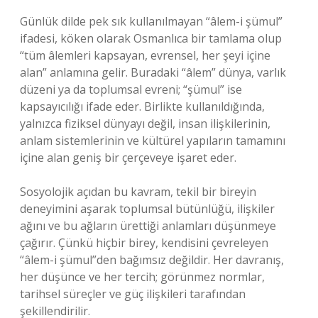
Günlük dilde pek sık kullanılmayan “âlem-i şümul”
ifadesi, köken olarak Osmanlıca bir tamlama olup
“tüm âlemleri kapsayan, evrensel, her şeyi içine
alan” anlamına gelir. Buradaki “âlem” dünya, varlık
düzeni ya da toplumsal evreni; “şümul” ise
kapsayıcılığı ifade eder. Birlikte kullanıldığında,
yalnızca fiziksel dünyayı değil, insan ilişkilerinin,
anlam sistemlerinin ve kültürel yapıların tamamını
içine alan geniş bir çerçeveye işaret eder.
Sosyolojik açıdan bu kavram, tekil bir bireyin
deneyimini aşarak toplumsal bütünlüğü, ilişkiler
ağını ve bu ağların ürettiği anlamları düşünmeye
çağırır. Çünkü hiçbir birey, kendisini çevreleyen
“âlem-i şümul”den bağımsız değildir. Her davranış,
her düşünce ve her tercih; görünmez normlar,
tarihsel süreçler ve güç ilişkileri tarafından
şekillendirilir.