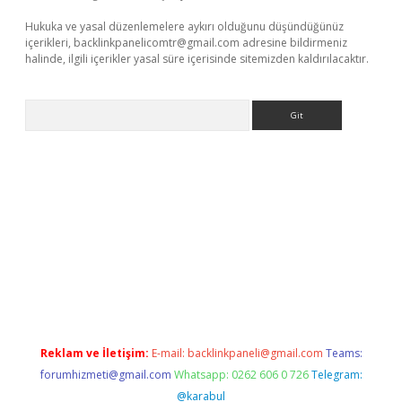
Hukuka ve yasal düzenlemelere aykırı olduğunu düşündüğünüz
içerikleri,
backlinkpanelicomtr@gmail.com
adresine bildirmeniz
halinde, ilgili içerikler yasal süre içerisinde sitemizden kaldırılacaktır.
Arama
r.xyz
Reklam ve İletişim:
E-mail:
backlinkpaneli@gmail.com
Teams:
forumhizmeti@gmail.com
Whatsapp: 0262 606 0 726
Telegram:
@karabul