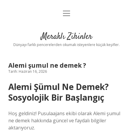
menüyü
Anasayfa
aç
Gizlilik Politikası
Meraklı Zihinler
Yasal Uyarı
Dünyayı farklı pencerelerden okumak isteyenlere küçük keşifler.
Hakkımızda
Alemi şumul ne demek ?
Tarih: Haziran 16, 2026
Alemi Şümul Ne Demek?
Sosyolojik Bir Başlangıç
Hoş geldiniz! Pusulaajans ekibi olarak Alemi şumul
ne demek hakkında güncel ve faydalı bilgiler
aktarıyoruz.