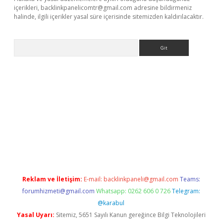
içerikleri,
backlinkpanelicomtr@gmail.com
adresine bildirmeniz
halinde, ilgili içerikler yasal süre içerisinde sitemizden kaldırılacaktır.
Arama
er.xyz
Reklam ve İletişim:
E-mail:
backlinkpaneli@gmail.com
Teams:
forumhizmeti@gmail.com
Whatsapp: 0262 606 0 726
Telegram:
@karabul
Yasal Uyarı:
Sitemiz, 5651 Sayılı Kanun gereğince Bilgi Teknolojileri