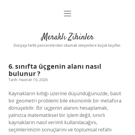
menüyü
Anasayfa
aç
Gizlilik Politikası
Meraklı Zihinler
Yasal Uyarı
Dünyayı farklı pencerelerden okumak isteyenlere küçük keşifler.
Hakkımızda
6. sınıfta üçgenin alanı nasıl
bulunur ?
Tarih: Haziran 10, 2026
Kaynakların kıtlığı üzerine düşündüğünüzde, basit
bir geometri problemi bile ekonomik bir metafora
dönüşebilir. Bir üçgenin alanını hesaplamak,
yalnızca matematiksel bir işlem değil, sınırlı
kaynakların nasıl verimli kullanılacağını,
seçimlerimizin sonuçlarını ve toplumsal refahı