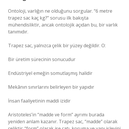
Ontoloji, varlığın ne olduğunu sorgular. “6 metre
trapez sac kaç kg?” sorusu ilk bakışta
mühendisliktir, ancak ontolojik açıdan bu, bir varlık
tanımıdır.
Trapez sac, yalnızca çelik bir yüzey değildir. O:
Bir üretim sürecinin sonucudur
Endüstriyel emeğin somutlaşmış halidir
Mekânın sınırlarını belirleyen bir yapıdır
İnsan faaliyetinin maddi izidir
Aristoteles’in “madde ve form” ayrımı burada
yeniden anlam kazanır. Trapez sac, “madde” olarak
çeliktir; “form” olarak ise çatı, koruma ve yapı işlevini