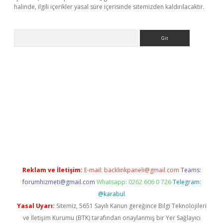
halinde, ilgili içerikler yasal süre içerisinde sitemizden kaldırılacaktır.
Arama
yz
Reklam ve İletişim:
E-mail:
backlinkpaneli@gmail.com
Teams:
forumhizmeti@gmail.com
Whatsapp: 0262 606 0 726
Telegram:
@karabul
Yasal Uyarı:
Sitemiz, 5651 Sayılı Kanun gereğince Bilgi Teknolojileri
ve İletişim Kurumu (BTK) tarafından onaylanmış bir Yer Sağlayıcı