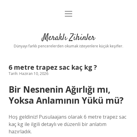
menüyü
Anasayfa
aç
Gizlilik Politikası
Meraklı Zihinler
Yasal Uyarı
Dünyayı farklı pencerelerden okumak isteyenlere küçük keşifler.
Hakkımızda
6 metre trapez sac kaç kg ?
Tarih: Haziran 10, 2026
Bir Nesnenin Ağırlığı mı,
Yoksa Anlamının Yükü mü?
Hoş geldiniz! Pusulaajans olarak 6 metre trapez sac
kaç kg ile ilgili detaylı ve düzenli bir anlatım
hazırladık.