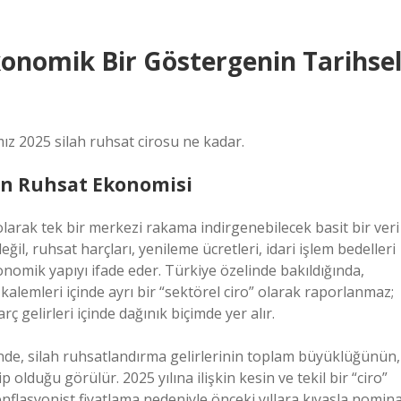
konomik Bir Göstergenin Tarihse
ız 2025 silah ruhsat cirosu ne kadar.
en Ruhsat Ekonomisi
k olarak tek bir merkezi rakama indirgenebilecek basit bir veri
eğil, ruhsat harçları, yenileme ücretleri, idari işlem bedelleri
konomik yapıyı ifade eder. Türkiye özelinde bakıldığında,
alemleri içinde ayrı bir “sektörel ciro” olarak raporlanmaz;
 gelirleri içinde dağınık biçimde yer alır.
inde, silah ruhsatlandırma gelirlerinin toplam büyüklüğünün,
 olduğu görülür. 2025 yılına ilişkin kesin ve tekil bir “ciro”
enflasyonist fiyatlama nedeniyle önceki yıllara kıyasla nomina