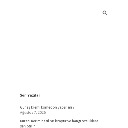
Sidebar
Son Yazılar
betexper
betexper.x
Güneş kremi komedon yapar mı ?
Ağustos 7, 2026
Kuranı Kerim nasıl bir kitaptır ve hangi özelliklere
sahiptir ?