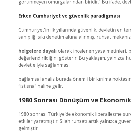
görünmeyen omurgalarından biridir.” Bu ifade, devle
Erken Cumhuriyet ve güvenlik paradigması
Cumhuriyet’in ilk yıllarında güvenlik, devletin en te
sahipliği sıkı denetim altına alınmış, ruhsat mekan
belgelere dayalı
olarak incelenen yasa metinleri, bi
değerlendirildiğini gösterir. Bu yaklaşım, yalnızca h
devlet eliyle sağlanması.
bağlamsal analiz
burada önemli bir kırılma noktasına
“istisna” haline gelir.
1980 Sonrası Dönüşüm ve Ekonomik
1980 sonrası Türkiye’de ekonomik liberalleşme sürec
etkiler yaratmıştır. Silah ruhsatı artık yalnızca güven
gelmiştir.