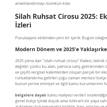
anlamlandırmayı mümkün kılar.
Silah Ruhsat Cirosu 2025: E
İzleri
Pusulaajans ekibinden yeni bir içerik: Bugün odağım
Modern Dönem ve 2025’e Yaklaşırk
2025 yılına dair “silah ruhsat cirosu” ifadesi, tekni
değildir; çünkü bu alan, yalnızca satış gelirlerinden d
ve çeşitli vergisel kalemlerden oluşan parçalı bir e
ruhsatlandırma gelirleri çoğu zaman merkezi bütçe k
bunun yerine emniyet ve ilgili kamu kurumlarının harç
belgelere dayalı
kamu maliyesi verileri incelendiğ
genel bütçe içinde düşük ama istikrarlı bir paya sahip
açıklaması bulunmamakla birlikte, harç artışları ve 