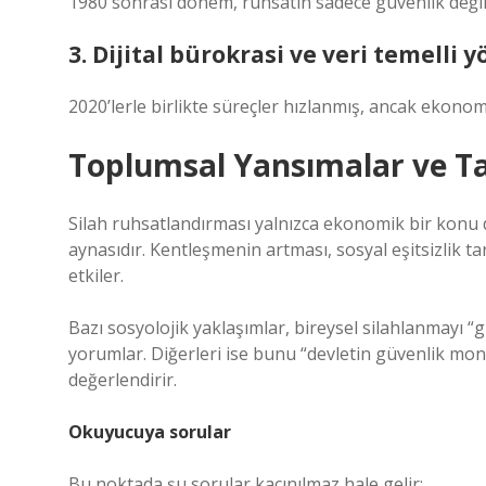
1980 sonrası dönem, ruhsatın sadece güvenlik değil
3. Dijital bürokrasi ve veri temelli 
2020’lerle birlikte süreçler hızlanmış, ancak ekonom
Toplumsal Yansımalar ve T
Silah ruhsatlandırması yalnızca ekonomik bir konu d
aynasıdır. Kentleşmenin artması, sosyal eşitsizlik t
etkiler.
Bazı sosyolojik yaklaşımlar, bireysel silahlanmayı “
yorumlar. Diğerleri ise bunu “devletin güvenlik mon
değerlendirir.
Okuyucuya sorular
Bu noktada şu sorular kaçınılmaz hale gelir: