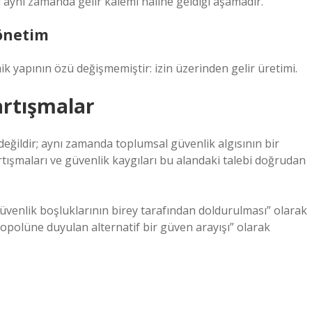
 aynı zamanda gelir kalemi haline geldiği aşamadır.
yönetim
ik yapının özü değişmemiştir: izin üzerinden gelir üretimi.
artışmalar
eğildir; aynı zamanda toplumsal güvenlik algısının bir
artışmaları ve güvenlik kaygıları bu alandaki talebi doğrudan
güvenlik boşluklarının birey tarafından doldurulması” olarak
opolüne duyulan alternatif bir güven arayışı” olarak