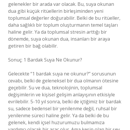
gelenekler bir arada var olacak. Bu, suya okunan
dua gibi küçük ritüellerin birleşiminden yeni
toplumsal değerler doğurabilir. Belki de bu ritüeller,
daha sağlıklı bir toplum oluşturmanın temel taşları
haline gelir. Ya da toplumsal stresin arttığı bir
dönemde, suya okunan dua, insanları bir araya
getiren bir bağ olabilir.
Sonuç: 1 Bardak Suya Ne Okunur?
Gelecekte “1 bardak suya ne okunur?” sorusunun
cevabı, belki de geleneksel bir dua olmanın ötesine
geçebilir. Su ve dua, teknolojinin, toplumsal
değişimlerin ve kişisel gelişim anlayışının etkisiyle
evrilebilir. 5-10 yıl sonra, belki de içtiğimiz bir bardak
su, sadece bedensel bir yenilenme değil, ruhsal bir
yenilenme süreci haline gelir. Ya da belki de bu
gelenek, kendi içsel huzurumuzu bulmamıza
yardımcı olacak bir araç olur. Ama kesin olan bir şey