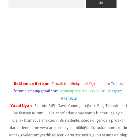
xper.xyz
Reklam ve İletişim:
E-mail:
backlinkpaneli@gmail.com
Teams:
forumhizmeti@gmail.com
Whatsapp: 0262 606 0 726
Telegram:
@karabul
Yasal Uyarı:
Sitemiz, 5651 Sayılı Kanun gereğince Bilgi Teknolojileri
ve İletişim Kurumu (BTK) tarafından onaylanmış bir Yer Sağlayıcı
olarak hizmet vermektedir. Bu nedenle, sitedeki içerikleri proaktif
olarak denetleme veya araştırma yükümlülüğümüz bulunmamaktadır.
Ancak, üyelerimiz yazdıkları içeriklerin sorumluluğunu taşımakta olup,