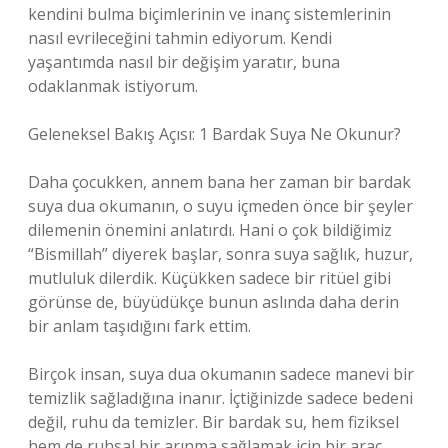
kendini bulma biçimlerinin ve inanç sistemlerinin
nasıl evrileceğini tahmin ediyorum. Kendi
yaşantımda nasıl bir değişim yaratır, buna
odaklanmak istiyorum.
Geleneksel Bakış Açısı: 1 Bardak Suya Ne Okunur?
Daha çocukken, annem bana her zaman bir bardak
suya dua okumanın, o suyu içmeden önce bir şeyler
dilemenin önemini anlatırdı. Hani o çok bildiğimiz
“Bismillah” diyerek başlar, sonra suya sağlık, huzur,
mutluluk dilerdik. Küçükken sadece bir ritüel gibi
görünse de, büyüdükçe bunun aslında daha derin
bir anlam taşıdığını fark ettim.
Birçok insan, suya dua okumanın sadece manevi bir
temizlik sağladığına inanır. İçtiğinizde sadece bedeni
değil, ruhu da temizler. Bir bardak su, hem fiziksel
hem de ruhsal bir arınma sağlamak için bir araç