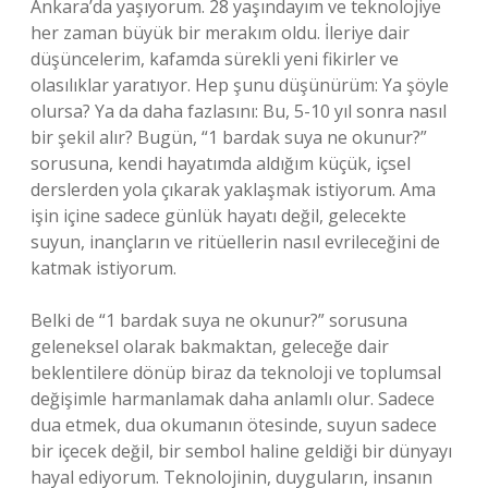
Ankara’da yaşıyorum. 28 yaşındayım ve teknolojiye
her zaman büyük bir merakım oldu. İleriye dair
düşüncelerim, kafamda sürekli yeni fikirler ve
olasılıklar yaratıyor. Hep şunu düşünürüm: Ya şöyle
olursa? Ya da daha fazlasını: Bu, 5-10 yıl sonra nasıl
bir şekil alır? Bugün, “1 bardak suya ne okunur?”
sorusuna, kendi hayatımda aldığım küçük, içsel
derslerden yola çıkarak yaklaşmak istiyorum. Ama
işin içine sadece günlük hayatı değil, gelecekte
suyun, inançların ve ritüellerin nasıl evrileceğini de
katmak istiyorum.
Belki de “1 bardak suya ne okunur?” sorusuna
geleneksel olarak bakmaktan, geleceğe dair
beklentilere dönüp biraz da teknoloji ve toplumsal
değişimle harmanlamak daha anlamlı olur. Sadece
dua etmek, dua okumanın ötesinde, suyun sadece
bir içecek değil, bir sembol haline geldiği bir dünyayı
hayal ediyorum. Teknolojinin, duyguların, insanın