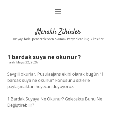
menüyü
Anasayfa
aç
Gizlilik Politikası
Meraklı Zihinler
Yasal Uyarı
Dünyayı farklı pencerelerden okumak isteyenlere küçük keşifler.
Hakkımızda
1 bardak suya ne okunur ?
Tarih: Mayıs 22, 2026
Sevgili okurlar, Pusulaajans ekibi olarak bugün “1
bardak suya ne okunur” konusunu sizlerle
paylaşmaktan heyecan duyuyoruz.
1 Bardak Suyaya Ne Okunur? Gelecekte Bunu Ne
Değiştirebilir?