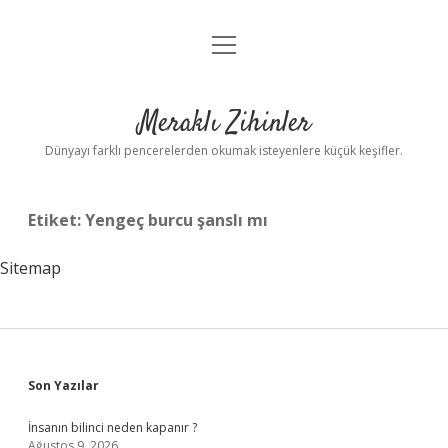
menüyü
Anasayfa
aç
Gizlilik Politikası
Meraklı Zihinler
Yasal Uyarı
Dünyayı farklı pencerelerden okumak isteyenlere küçük keşifler.
Hakkımızda
Etiket:
Yengeç burcu şanslı mı
Sitemap
Sidebar
Son Yazılar
İnsanın bilinci neden kapanır ?
Ağustos 9, 2026