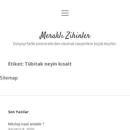
menüyü
Anasayfa
aç
Gizlilik Politikası
Meraklı Zihinler
Yasal Uyarı
Dünyayı farklı pencerelerden okumak isteyenlere küçük keşifler.
Hakkımızda
Etiket:
Tübitak neyin kısalt
Sitemap
Sidebar
Son Yazılar
Mitoloji nasıl anlatılır ?
Ağustos 8, 2026