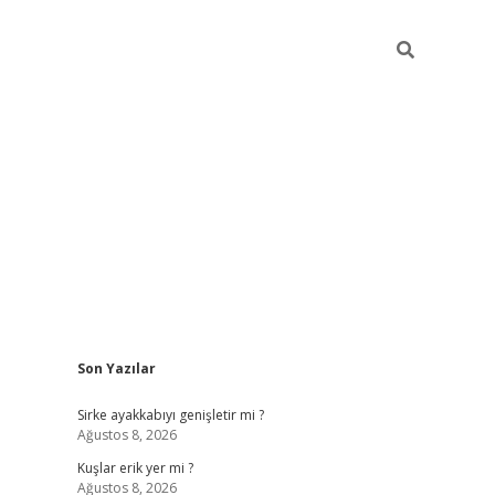
Sidebar
Son Yazılar
betexper
be
Sirke ayakkabıyı genişletir mi ?
Ağustos 8, 2026
Kuşlar erik yer mi ?
Ağustos 8, 2026