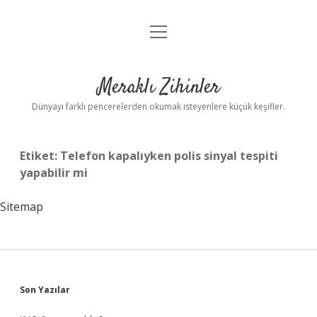
menüyü
Anasayfa
aç
Gizlilik Politikası
Meraklı Zihinler
Yasal Uyarı
Dünyayı farklı pencerelerden okumak isteyenlere küçük keşifler.
Hakkımızda
Etiket:
Telefon kapalıyken polis sinyal tespiti
yapabilir mi
Sitemap
Sidebar
Son Yazılar