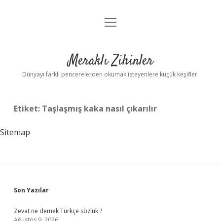
menüyü
Anasayfa
aç
Gizlilik Politikası
Meraklı Zihinler
Yasal Uyarı
Dünyayı farklı pencerelerden okumak isteyenlere küçük keşifler.
Hakkımızda
Etiket:
Taşlaşmış kaka nasıl çıkarılır
Sitemap
Sidebar
Son Yazılar
Zevat ne demek Türkçe sözlük ?
Ağustos 9, 2026