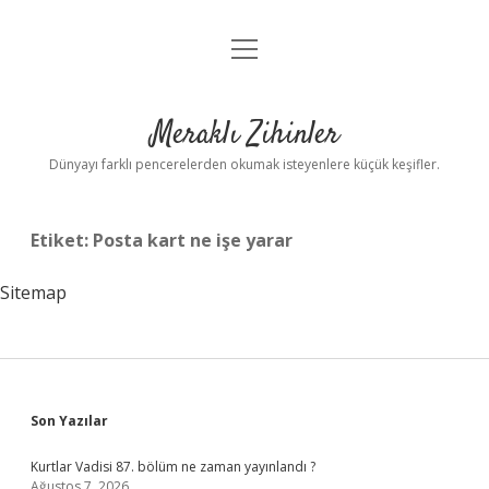
menüyü
Anasayfa
aç
Gizlilik Politikası
Meraklı Zihinler
Yasal Uyarı
Dünyayı farklı pencerelerden okumak isteyenlere küçük keşifler.
Hakkımızda
Etiket:
Posta kart ne işe yarar
Sitemap
Sidebar
Son Yazılar
Kurtlar Vadisi 87. bölüm ne zaman yayınlandı ?
Ağustos 7, 2026