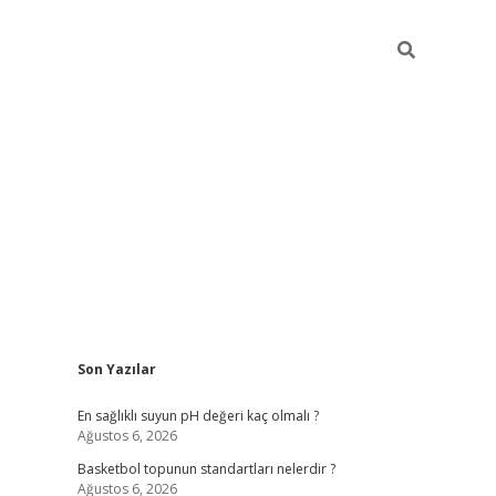
Sidebar
Son Yazılar
betexper
bet
En sağlıklı suyun pH değeri kaç olmalı ?
Ağustos 6, 2026
Basketbol topunun standartları nelerdir ?
Ağustos 6, 2026