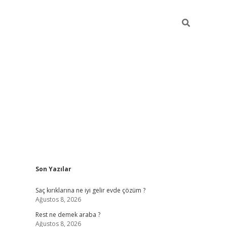
Sidebar
Son Yazılar
betexper
bet
Saç kırıklarına ne iyi gelir evde çözüm ?
Ağustos 8, 2026
Rest ne demek araba ?
Ağustos 8, 2026