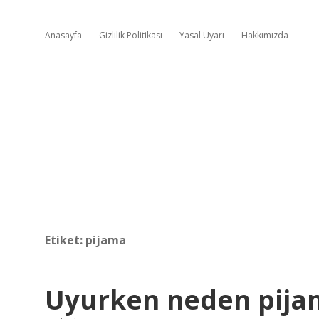
Anasayfa
Gizlilik Politikası
Yasal Uyarı
Hakkımızda
Etiket:
pijama
Uyurken neden pijama