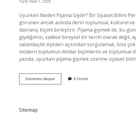
Tarih: Ekim 1, 2025
Uyurken Neden Pijama Giyilir? Bir Siyaset Bilimi Pe
görünen ancak aslında derin toplumsal, kültürel ve ikt
davranış biçimi birleştirir. Pijama giymek de, bu gün
giydiğimizi, sadece bireysel bir tercih olarak değil,
vatandaşlık ilişkileri açısından sorgulamak, bize çok
modern toplumun iktidar biçimlerini ve toplumsal düz
yazıda, uyurken pijama giymek üzerine siyaset bilim
Uyurken
Devamını okuyun
6 Yorum
neden
pijama
giyilir
?
Sitemap