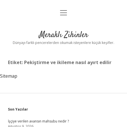
menüyü
Anasayfa
aç
Gizlilik Politikası
Meraklı Zihinler
Yasal Uyarı
Dünyayı farklı pencerelerden okumak isteyenlere küçük keşifler.
Hakkımızda
Etiket:
Pekiştirme ve ikileme nasıl ayırt edilir
Sitemap
Sidebar
Son Yazılar
İşçiye verilen avansın mahsubu nedir ?
Ağustos 9, 2026