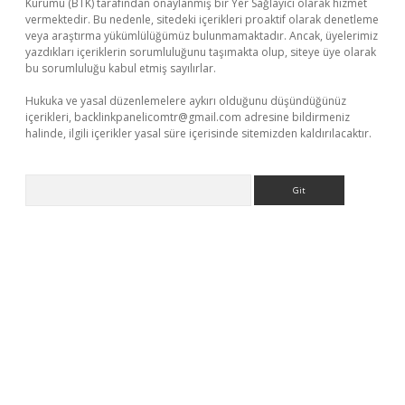
Kurumu (BTK) tarafından onaylanmış bir Yer Sağlayıcı olarak hizmet
vermektedir. Bu nedenle, sitedeki içerikleri proaktif olarak denetleme
veya araştırma yükümlülüğümüz bulunmamaktadır. Ancak, üyelerimiz
yazdıkları içeriklerin sorumluluğunu taşımakta olup, siteye üye olarak
bu sorumluluğu kabul etmiş sayılırlar.
Hukuka ve yasal düzenlemelere aykırı olduğunu düşündüğünüz
içerikleri,
backlinkpanelicomtr@gmail.com
adresine bildirmeniz
halinde, ilgili içerikler yasal süre içerisinde sitemizden kaldırılacaktır.
Arama
er
betexper.xyz