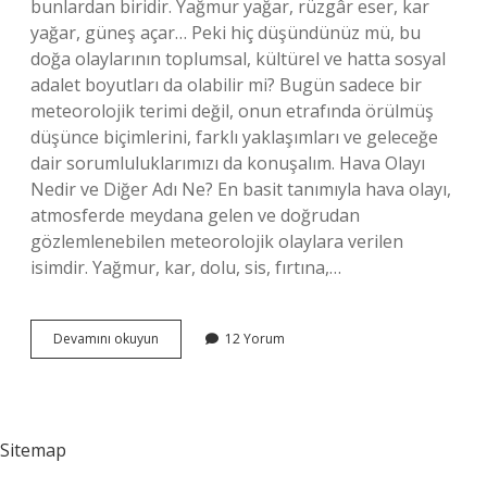
bunlardan biridir. Yağmur yağar, rüzgâr eser, kar
yağar, güneş açar… Peki hiç düşündünüz mü, bu
doğa olaylarının toplumsal, kültürel ve hatta sosyal
adalet boyutları da olabilir mi? Bugün sadece bir
meteorolojik terimi değil, onun etrafında örülmüş
düşünce biçimlerini, farklı yaklaşımları ve geleceğe
dair sorumluluklarımızı da konuşalım. Hava Olayı
Nedir ve Diğer Adı Ne? En basit tanımıyla hava olayı,
atmosferde meydana gelen ve doğrudan
gözlemlenebilen meteorolojik olaylara verilen
isimdir. Yağmur, kar, dolu, sis, fırtına,…
Hava
Devamını okuyun
12 Yorum
olayı
diğer
adı
nedir
?
Sitemap