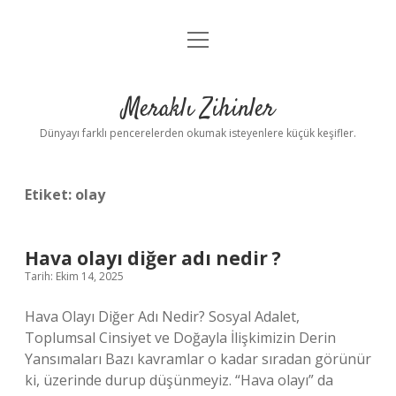
menüyü
Anasayfa
aç
Gizlilik Politikası
Meraklı Zihinler
Yasal Uyarı
Dünyayı farklı pencerelerden okumak isteyenlere küçük keşifler.
Hakkımızda
Etiket:
olay
Hava olayı diğer adı nedir ?
Tarih: Ekim 14, 2025
Hava Olayı Diğer Adı Nedir? Sosyal Adalet,
Toplumsal Cinsiyet ve Doğayla İlişkimizin Derin
Yansımaları Bazı kavramlar o kadar sıradan görünür
ki, üzerinde durup düşünmeyiz. “Hava olayı” da