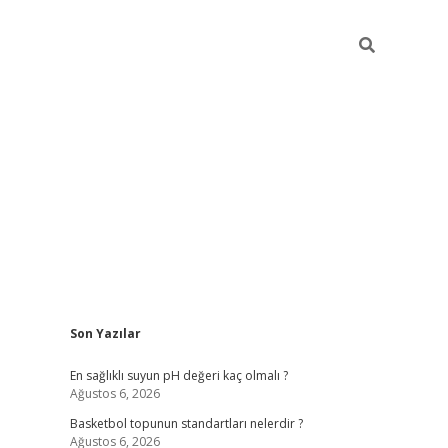
Sidebar
Son Yazılar
betexper
bet
En sağlıklı suyun pH değeri kaç olmalı ?
Ağustos 6, 2026
Basketbol topunun standartları nelerdir ?
Ağustos 6, 2026