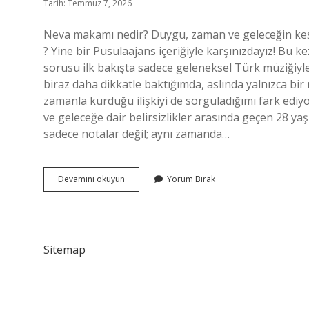
Tarih: Temmuz 7, 2026
Neva makamı nedir? Duygu, zaman ve geleceğin kesiş
? Yine bir Pusulaajans içeriğiyle karşınızdayız! B
sorusu ilk bakışta sadece geleneksel Türk müziğiyle 
biraz daha dikkatle baktığımda, aslında yalnızca bir m
zamanla kurduğu ilişkiyi de sorguladığımı fark ediyo
ve geleceğe dair belirsizlikler arasında geçen 28 ya
sadece notalar değil; aynı zamanda…
Neva
Devamını okuyun
Yorum Bırak
makamı
nedir
?
Sitemap