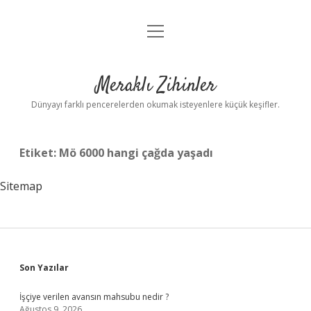
menüyü
Anasayfa
aç
Gizlilik Politikası
Meraklı Zihinler
Yasal Uyarı
Dünyayı farklı pencerelerden okumak isteyenlere küçük keşifler.
Hakkımızda
Etiket:
Mö 6000 hangi çağda yaşadı
Sitemap
Sidebar
Son Yazılar
İşçiye verilen avansın mahsubu nedir ?
Ağustos 9, 2026