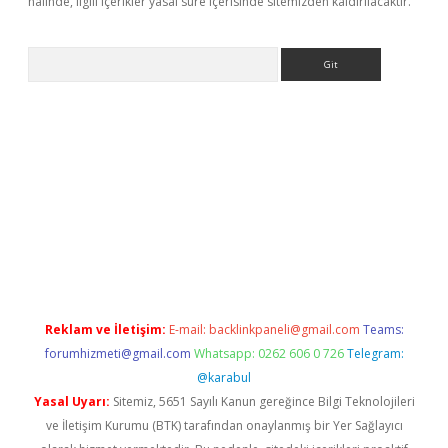
halinde, ilgili içerikler yasal süre içerisinde sitemizden kaldırılacaktır.
Arama
er
betexper.xyz
Reklam ve İletişim:
E-mail:
backlinkpaneli@gmail.com
Teams:
forumhizmeti@gmail.com
Whatsapp: 0262 606 0 726
Telegram:
@karabul
Yasal Uyarı:
Sitemiz, 5651 Sayılı Kanun gereğince Bilgi Teknolojileri
ve İletişim Kurumu (BTK) tarafından onaylanmış bir Yer Sağlayıcı