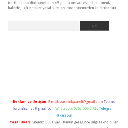
içerikleri,
backlinkpanelicomtr@gmail.com
adresine bildirmeniz
halinde, ilgili içerikler yasal süre içerisinde sitemizden kaldırılacaktır.
Arama
xper
betexper.xyz
Reklam ve İletişim:
E-mail:
backlinkpaneli@gmail.com
Teams:
forumhizmeti@gmail.com
Whatsapp: 0262 606 0 726
Telegram:
@karabul
Yasal Uyarı:
Sitemiz, 5651 Sayılı Kanun gereğince Bilgi Teknolojileri