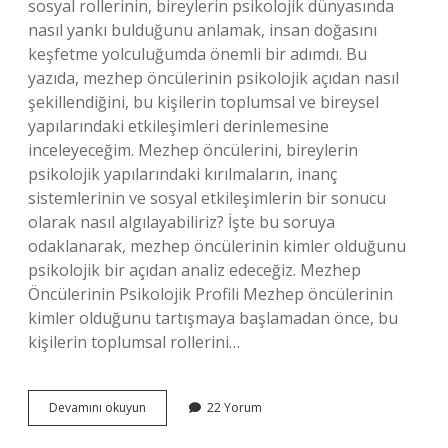
sosyal rollerinin, bireylerin psikolojik dünyasında
nasıl yankı bulduğunu anlamak, insan doğasını
keşfetme yolculuğumda önemli bir adımdı. Bu
yazıda, mezhep öncülerinin psikolojik açıdan nasıl
şekillendiğini, bu kişilerin toplumsal ve bireysel
yapılarındaki etkileşimleri derinlemesine
inceleyeceğim. Mezhep öncülerini, bireylerin
psikolojik yapılarındaki kırılmaların, inanç
sistemlerinin ve sosyal etkileşimlerin bir sonucu
olarak nasıl algılayabiliriz? İşte bu soruya
odaklanarak, mezhep öncülerinin kimler olduğunu
psikolojik bir açıdan analiz edeceğiz. Mezhep
Öncülerinin Psikolojik Profili Mezhep öncülerinin
kimler olduğunu tartışmaya başlamadan önce, bu
kişilerin toplumsal rollerini…
Mezhep
Devamını okuyun
22 Yorum
öncüleri
kimlerdir