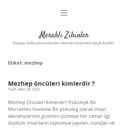
menüyü
Anasayfa
aç
Gizlilik Politikası
Meraklı Zihinler
Yasal Uyarı
Dünyayı farklı pencerelerden okumak isteyenlere küçük keşifler.
Hakkımızda
Etiket:
mezhep
Mezhep öncüleri kimlerdir ?
Tarih: Ekim 28, 2025
Mezhep Öncüleri Kimlerdir? Psikolojik Bir
Mercekten İnceleme Bir psikolog olarak insan
davranışlarının gizemini çözmeye her zaman ilgi
duydum. İnsanların toplumsal yapıları, inançları ve