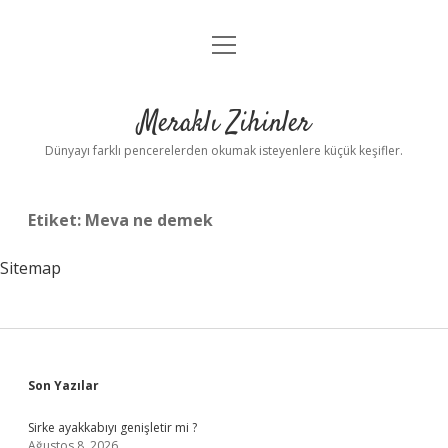
menüyü
Anasayfa
aç
Gizlilik Politikası
Meraklı Zihinler
Yasal Uyarı
Dünyayı farklı pencerelerden okumak isteyenlere küçük keşifler.
Hakkımızda
Etiket:
Meva ne demek
Sitemap
Sidebar
Son Yazılar
Sirke ayakkabıyı genişletir mi ?
Ağustos 8, 2026