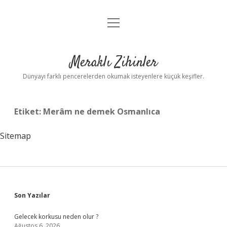
menüyü
Anasayfa
aç
Gizlilik Politikası
Meraklı Zihinler
Yasal Uyarı
Dünyayı farklı pencerelerden okumak isteyenlere küçük keşifler.
Hakkımızda
Etiket:
Merâm ne demek Osmanlıca
Sitemap
Sidebar
Son Yazılar
Gelecek korkusu neden olur ?
Ağustos 6, 2026