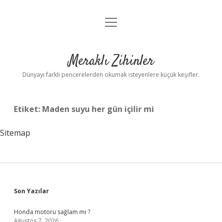
menüyü
Anasayfa
aç
Gizlilik Politikası
Meraklı Zihinler
Yasal Uyarı
Dünyayı farklı pencerelerden okumak isteyenlere küçük keşifler.
Hakkımızda
Etiket:
Maden suyu her gün içilir mi
Sitemap
Sidebar
Son Yazılar
Honda motoru sağlam mı ?
Ağustos 7, 2026