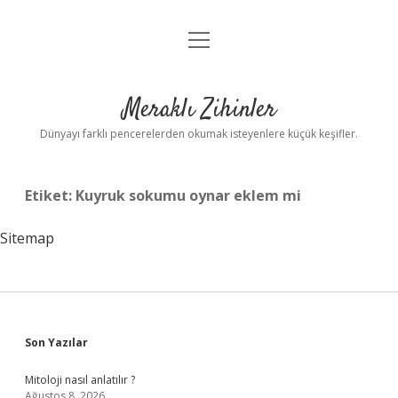
menüyü
Anasayfa
aç
Gizlilik Politikası
Meraklı Zihinler
Yasal Uyarı
Dünyayı farklı pencerelerden okumak isteyenlere küçük keşifler.
Hakkımızda
Etiket:
Kuyruk sokumu oynar eklem mi
Sitemap
Sidebar
Son Yazılar
Mitoloji nasıl anlatılır ?
Ağustos 8, 2026