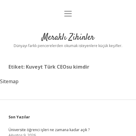
menüyü
Anasayfa
aç
Gizlilik Politikası
Meraklı Zihinler
Yasal Uyarı
Dünyayı farklı pencerelerden okumak isteyenlere küçük keşifler.
Hakkımızda
Etiket:
Kuveyt Türk CEOsu kimdir
Sitemap
Sidebar
Son Yazılar
Üniversite öğrenci işleri ne zamana kadar açık ?
Ağustos 9, 2026