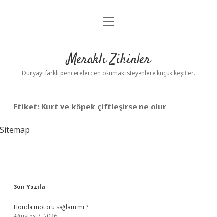
menüyü
Anasayfa
aç
Gizlilik Politikası
Meraklı Zihinler
Yasal Uyarı
Dünyayı farklı pencerelerden okumak isteyenlere küçük keşifler.
Hakkımızda
Etiket:
Kurt ve köpek çiftleşirse ne olur
Sitemap
Sidebar
Son Yazılar
Honda motoru sağlam mı ?
Ağustos 7, 2026