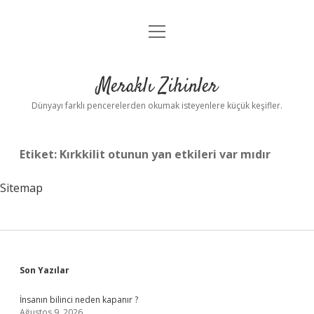
menüyü
Anasayfa
aç
Gizlilik Politikası
Meraklı Zihinler
Yasal Uyarı
Dünyayı farklı pencerelerden okumak isteyenlere küçük keşifler.
Hakkımızda
Etiket:
Kırkkilit otunun yan etkileri var mıdır
Sitemap
Sidebar
Son Yazılar
İnsanın bilinci neden kapanır ?
Ağustos 9, 2026