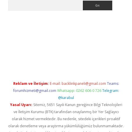
Arama
texper
betexper.xyz
Reklam ve İletişim:
E-mail:
backlinkpaneli@gmail.com
Teams:
forumhizmeti@gmail.com
Whatsapp: 0262 606 0 726
Telegram:
@karabul
Yasal Uyarı:
Sitemiz, 5651 Sayılı Kanun gereğince Bilgi Teknolojileri
ve İletişim Kurumu (BTK) tarafından onaylanmış bir Yer Sağlayıcı
olarak hizmet vermektedir. Bu nedenle, sitedeki içerikleri proaktif
olarak denetleme veya araştırma yükümlülüğümüz bulunmamaktadır.