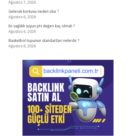
Ağustos 7, 2026
Gelecek korkusu neden olur ?
Ağustos 6, 2026
En sağlıklı suyun pH değeri kaç olmalı ?
Ağustos 6, 2026
Basketbol topunun standartları nelerdir ?
Ağustos 6, 2026