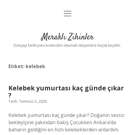
menüyü
Anasayfa
aç
Gizlilik Politikası
Meraklı Zihinler
Yasal Uyarı
Dünyayı farklı pencerelerden okumak isteyenlere küçük keşifler.
Hakkımızda
Etiket:
kelebek
Kelebek yumurtası kaç günde çıkar
?
Tarih: Temmuz 5, 2026
Kelebek yumurtası kaç günde çıkar? Doğanın sessiz
bekleyişine yakından bakış Çocukken Ankara’da
baharın geldiğini en hızlı kelebeklerden anlardım.