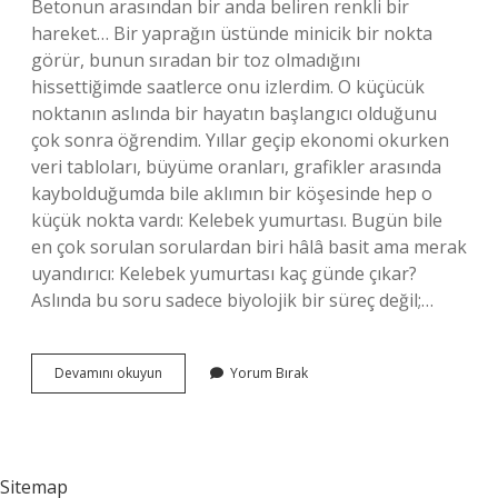
Betonun arasından bir anda beliren renkli bir
hareket… Bir yaprağın üstünde minicik bir nokta
görür, bunun sıradan bir toz olmadığını
hissettiğimde saatlerce onu izlerdim. O küçücük
noktanın aslında bir hayatın başlangıcı olduğunu
çok sonra öğrendim. Yıllar geçip ekonomi okurken
veri tabloları, büyüme oranları, grafikler arasında
kaybolduğumda bile aklımın bir köşesinde hep o
küçük nokta vardı: Kelebek yumurtası. Bugün bile
en çok sorulan sorulardan biri hâlâ basit ama merak
uyandırıcı: Kelebek yumurtası kaç günde çıkar?
Aslında bu soru sadece biyolojik bir süreç değil;…
Kelebek
Devamını okuyun
Yorum Bırak
yumurtası
kaç
günde
çıkar
?
Sitemap