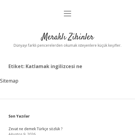
menüyü
Anasayfa
aç
Gizlilik Politikası
Meraklı Zihinler
Yasal Uyarı
Dünyayı farklı pencerelerden okumak isteyenlere küçük keşifler.
Hakkımızda
Etiket:
Katlamak ingilizcesi ne
Sitemap
Sidebar
Son Yazılar
Zevat ne demek Türkçe sözlük ?
Ağustos 9, 2026